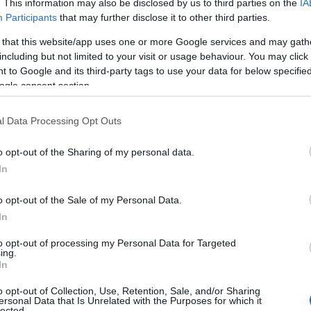
. This information may also be disclosed by us to third parties on the
IA
Participants
that may further disclose it to other third parties.
 that this website/app uses one or more Google services and may gath
including but not limited to your visit or usage behaviour. You may click 
 to Google and its third-party tags to use your data for below specifi
ogle consent section.
l Data Processing Opt Outs
o opt-out of the Sharing of my personal data.
e moyenne
In
o opt-out of the Sale of my Personal Data.
In
to opt-out of processing my Personal Data for Targeted
ing.
In
o opt-out of Collection, Use, Retention, Sale, and/or Sharing
ersonal Data that Is Unrelated with the Purposes for which it
lected.