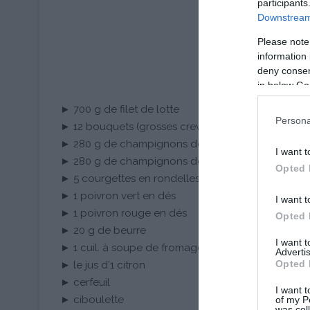
participants
Downstream 
Please note
information 
deny consent
in below Go
► 700 g de filet de lotte
Persona
► 12 bouquets (grosses crevettes roses)
► 280 g de champignons de Paris émincés
I want t
► 280 g de champignons de Paris entiers de taill
Opted 
► 5 courgettes en rondelles
► 1 poivron vert en dés
I want t
► 1 poivron rouge en dés
Opted 
► 20 g de beurre
I want 
► 1 cuil. à soupe de fromage blanc 0% de mat.gr
Advertis
Opted 
► le jus d'1 citron
► cerfeuil
I want t
► ciboulette
of my P
was col