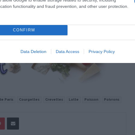
cation functionality and fraud prevention, and other user protection.
, mousse de courgette, champignons émincés. Ajouter jus de
CONFIRM
Data Deletion
Data Access
Privacy Policy
e Paris
Courgettes
Crevettes
Lotte
Poisson
Poivrons
Pinterest
Partager par Email