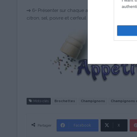
authenti
6• Présenter sur chaque assiette : 3 brochettes
citron, sel, poivre et cerfeuil ciselé.
Mots-clés
Brochettes
Champignons
Champignons d
Facebook
X
Partager