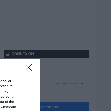
CONNEXION
sonal or
Mot de passe oublié ?
ection to
ou may
Se souvenir de moi
 personal
out of the
 downstream
Se connecter