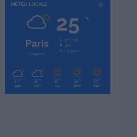
MÉTÉO LOCALE
25
℃
Paris
32º - 25º
38%
1.74 km/h
Nuageux
32
35
35
33
36
℃
℃
℃
℃
℃
sam
dim
lun
mar
mer