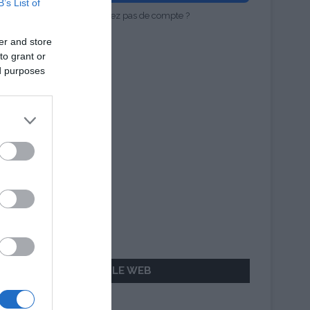
B’s List of
Vous n'avez pas de compte ?
er and store
to grant or
ed purposes
AILLEURS SUR LE WEB