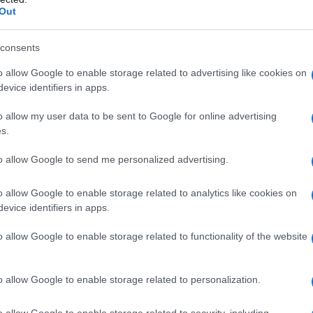
Out
consents
o allow Google to enable storage related to advertising like cookies on
evice identifiers in apps.
les cuire dans un cuit-vapeur 15 minutes (ou dans un auto-
o allow my user data to be sent to Google for online advertising
2 ou 3 minutes à l'eau bouillante.
s.
to allow Google to send me personalized advertising.
de lotte coupés en gros cubes, pour qu'ils rejettent leur eau.
o allow Google to enable storage related to analytics like cookies on
e de lotte, 1 bouquet, 1 champignon entier, 1 dé de poivron.
evice identifiers in apps.
erver au chaud dans le four.
o allow Google to enable storage related to functionality of the website
 de beurre , saler, poivrer. Réserver.
o allow Google to enable storage related to personalization.
 ajouter 1 cuillerée de fromage blanc. Réduire ce mélange à
o allow Google to enable storage related to security, including