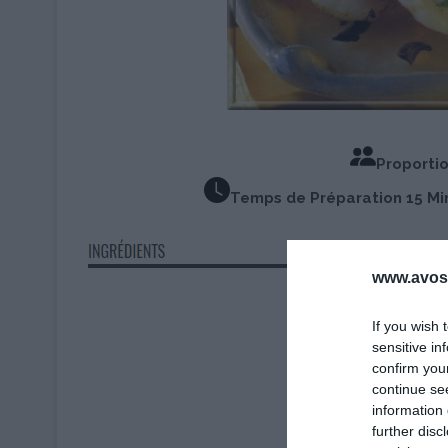
Proporti
Temps de Préparation 15 M
www.avosa
If you wish 
sensitive in
confirm you
continue se
information 
further disc