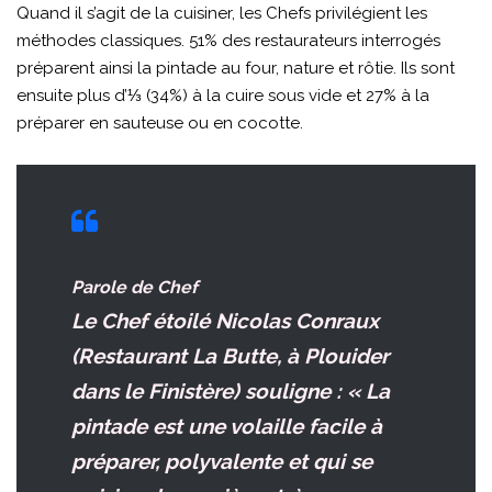
Quand il s’agit de la cuisiner, les Chefs privilégient les
méthodes classiques. 51% des restaurateurs interrogés
préparent ainsi la pintade au four, nature et rôtie. Ils sont
ensuite plus d’⅓ (34%) à la cuire sous vide et 27% à la
préparer en sauteuse ou en cocotte.
Parole de Chef
Le Chef étoilé Nicolas Conraux
(Restaurant La Butte, à Plouider
dans le Finistère) souligne : « La
pintade est une volaille facile à
préparer, polyvalente et qui se