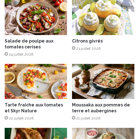
A
l
u
a
x
d
É
d
i
t
Salade de poulpe aux
Citrons givrés
tomates cerises
i
23 juillet 2026
o
24 juillet 2026
n
s
M
i
c
h
e
Tarte fraîche aux tomates
Moussaka aux pommes de
l
et Skyr Nature
terre et aubergines
L
22 juillet 2026
21 juillet 2026
A
F
O
N