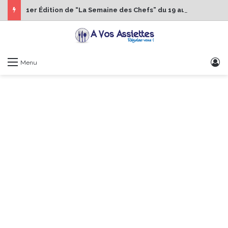
1er Édition de “La Semaine des Chefs” du 19 au 24 octobre 2026
S
Menu