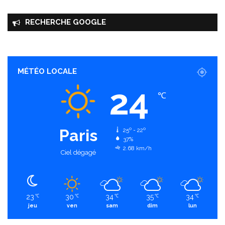
RECHERCHE GOOGLE
MÉTÉO LOCALE
24
℃
Paris
25º - 22º
37%
2.68 km/h
Ciel dégagé
23
30
34
35
34
℃
℃
℃
℃
℃
jeu
ven
sam
dim
lun