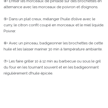
④• Enfiler les morceaux de pintade sur des brochettes en
alternance avec les morceaux de poivron et d’oignons.
⑤• Dans un plat creux, mélanger l’huile d’olive avec le
curry, le citron confit coupé en morceaux et le miel liquide.
Poivrer.
⑥• Avec un pinceau, badigeonner les brochettes de cette
huile et les laisser mariner 30 min à température ambiante.
⑦• Les faire griller 10 à 12 min au barbecue ou sous le gril
du four en les tournant souvent et en les badigeonnant
régulièrement d’huile épicée.