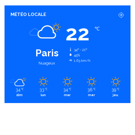
MÉTÉO LOCALE
22
℃
Paris
34º - 21º
45%
1.63 km/h
Nuageux
34
33
34
36
39
℃
℃
℃
℃
℃
dim
lun
mar
mer
jeu