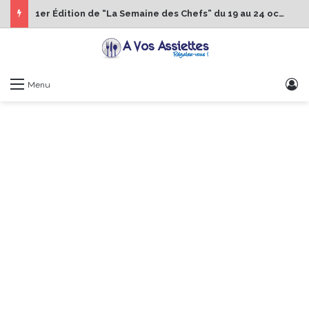
1er Édition de “La Semaine des Chefs” du 19 au 24 octobre 2026
S
Menu