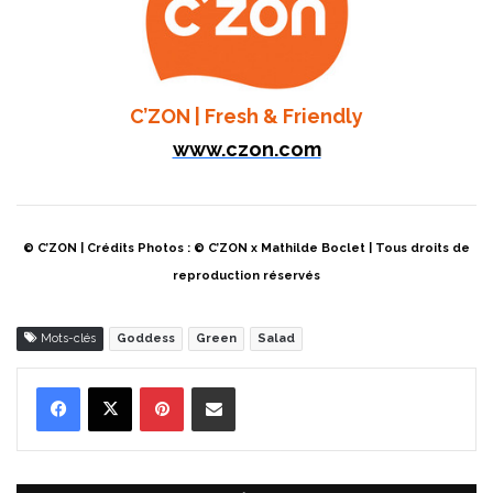
C’ZON | Fresh & Friendly
www.czon.com
© C’ZON | Crédits Photos : © C’ZON x Mathilde Boclet | Tous droits de
reproduction réservés
Mots-clés
Goddess
Green
Salad
Pinterest
Partager par Email