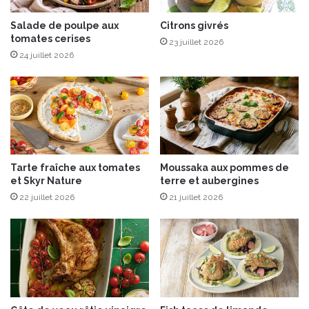
s
é
Salade de poulpe aux
Citrons givrés
tomates cerises
s
23 juillet 2026
,
24 juillet 2026
T
E
R
R
O
I
R
Tarte fraîche aux tomates
Moussaka aux pommes de
D
et Skyr Nature
terre et aubergines
A
22 juillet 2026
21 juillet 2026
R
O
N
T
O
N