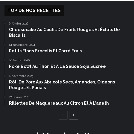
TOP DE NOS RECETTES
6 février 2026
Cheesecake Au Coulis De Fruits Rouges Et Éclats De
Biscuits
14 novembre 2024
Petits Flans Brocolis Et Carré Frais
20 février 2026
Poke Bowl Au Thon Et À La Sauce Soja Sucrée
6 novembre 2025
Rôti De Porc Aux Abricots Secs, Amandes, Oignons
Rouges Et Panais
17 février 2026
Rillettes De Maquereaux Au Citron Et À L’aneth
Page
Page
précédente
suivante