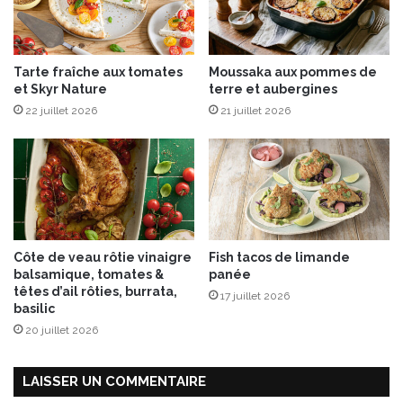
t
é
!
Tarte fraîche aux tomates
Moussaka aux pommes de
et Skyr Nature
terre et aubergines
22 juillet 2026
21 juillet 2026
Côte de veau rôtie vinaigre
Fish tacos de limande
balsamique, tomates &
panée
têtes d’ail rôties, burrata,
17 juillet 2026
basilic
20 juillet 2026
LAISSER UN COMMENTAIRE