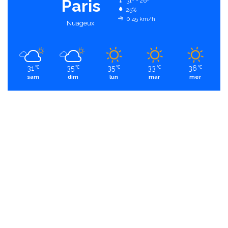
Paris
31º - 26º
25%
0.45 km/h
Nuageux
31
35
35
33
36
℃
℃
℃
℃
℃
sam
dim
lun
mar
mer