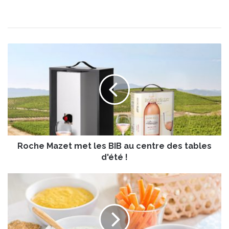
R
o
c
h
e
M
a
z
e
Roche Mazet met les BIB au centre des tables
t
m
d'été !
e
t
S
l
a
e
u
s
c
B
e