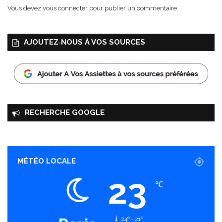
n
Vous devez
vous connecter
pour publier un commentaire.
2
0
1
AJOUTEZ‑NOUS À VOS SOURCES
7
p
a
r
t
o
u
RECHERCHE GOOGLE
t
e
n
F
r
MÉTÉO LOCALE
a
23
n
℃
c
e
24º - 21º