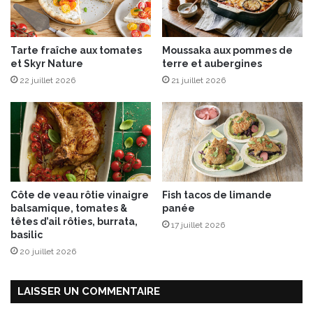
r
s
f
s
u
e
Tarte fraîche aux tomates
Moussaka aux pommes de
m
u
et Skyr Nature
terre et aubergines
é
r
e
22 juillet 2026
21 juillet 2026
s
s
l
e
s
2
3
,
2
Côte de veau rôtie vinaigre
Fish tacos de limande
4
balsamique, tomates &
panée
e
têtes d’ail rôties, burrata,
17 juillet 2026
t
basilic
2
20 juillet 2026
5
j
u
LAISSER UN COMMENTAIRE
i