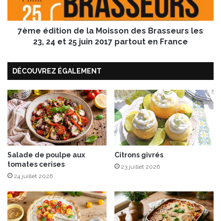
e
t
t
i
b
7ème édition de la Moisson des Brasseurs les
o
o
n
23, 24 et 25 juin 2017 partout en France
u
d
l
e
e
DÉCOUVREZ ÉGALEMENT
l
t
a
t
M
e
o
s
i
d
s
e
s
v
o
i
n
Salade de poulpe aux
Citrons givrés
a
tomates cerises
d
23 juillet 2026
n
e
24 juillet 2026
d
s
e
B
p
r
a
a