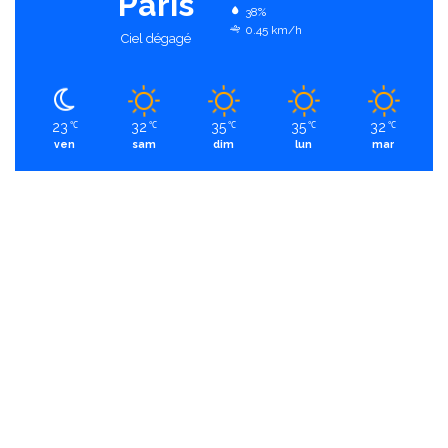
Paris
38%
0.45 km/h
Ciel dégagé
23
32
35
35
32
℃
℃
℃
℃
℃
ven
sam
dim
lun
mar