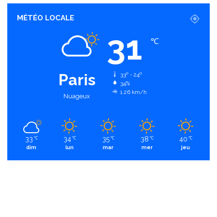
MÉTÉO LOCALE
31
℃
Paris
33º - 24º
34%
1.26 km/h
Nuageux
33
34
35
38
40
℃
℃
℃
℃
℃
dim
lun
mar
mer
jeu