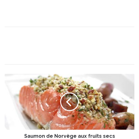
S
a
u
m
o
n
d
e
N
Saumon de Norvège aux fruits secs
o