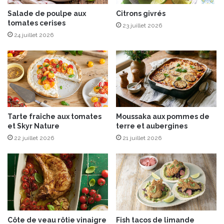
l
a
Salade de poulpe aux
Citrons givrés
tomates cerises
c
23 juillet 2026
i
24 juillet 2026
d
u
l
é
à
l
a
Tarte fraîche aux tomates
Moussaka aux pommes de
b
et Skyr Nature
terre et aubergines
e
22 juillet 2026
21 juillet 2026
t
t
e
r
a
v
e
d
Côte de veau rôtie vinaigre
Fish tacos de limande
e