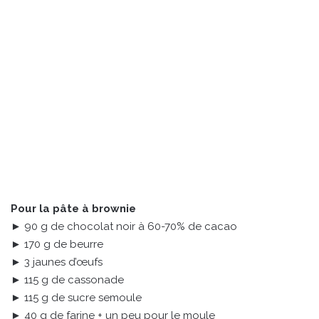
Pour la pâte à brownie
► 90 g de chocolat noir à 60-70% de cacao
► 170 g de beurre
► 3 jaunes d’œufs
► 115 g de cassonade
► 115 g de sucre semoule
► 40 g de farine + un peu pour le moule