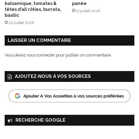
balsamique, tomates &
panée
p
têtes d’ail rôties, burrata,
17 juillet 2026
l
basilic
e
20 juillet 2026
i
n
e
LAISSER UN COMMENTAIRE
t
e
Vous devez
vous connecter
pour publier un commentaire.
r
r
e
AJOUTEZ‑NOUS À VOS SOURCES
RECHERCHE GOOGLE