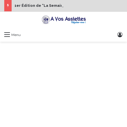
1er Édition de “La Semaine des Chefs” du 19 au 24 octobre 2026
S
Menu