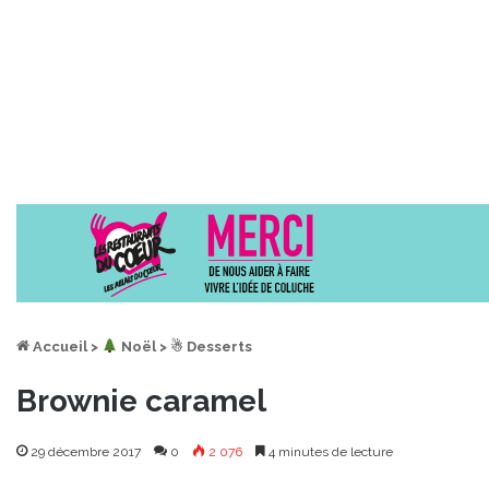
Accueil
>
︎ Noël
>
☃ Desserts
Brownie caramel
29 décembre 2017
0
2 076
4 minutes de lecture