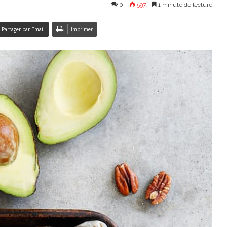
0
597
1 minute de lecture
Partager par Email
Imprimer