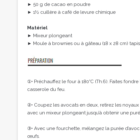
► 50 g de cacao en poudre
► 1½ cuillère à café de levure chimique
Matériel
► Mixeur plongeant
► Moule à brownies ou à gâteau (18 x 28 cm) tapiss
①• Préchauffez le four à 180°C (Th.6). Faites fondre
casserole du feu.
②• Coupez les avocats en deux, retirez les noyaux
avec un mixeur plongeant jusqu’à obtenir une purée
③• Avec une fourchette, mélangez la purée d’avocat 
œufs.