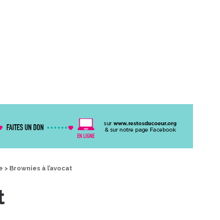
e
>
Brownies à l’avocat
t