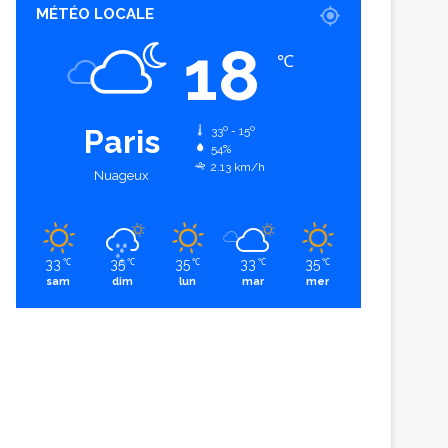
MÉTÉO LOCALE
18
℃
Paris
33º - 15º
54%
2.13 km/h
Nuageux
33
35
35
33
35
℃
℃
℃
℃
℃
sam
dim
lun
mar
mer