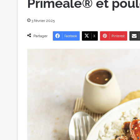
Priméale® et poul
3 février 2025
Partager
Facebook
X
Pinterest