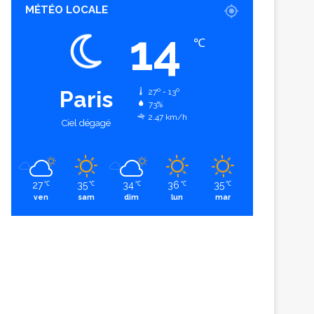
MÉTÉO LOCALE
14
℃
Paris
27º - 13º
73%
2.47 km/h
Ciel dégagé
27
35
34
36
35
℃
℃
℃
℃
℃
ven
sam
dim
lun
mar