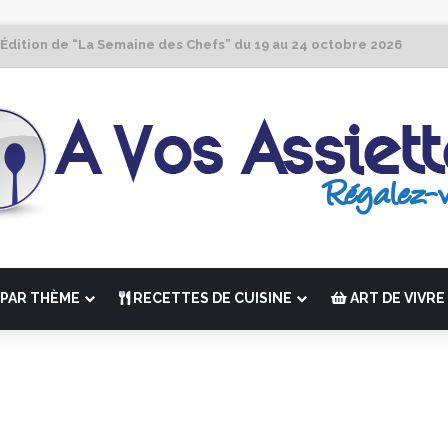
 Édition de “La Semaine des Chefs” du 19 au 24 octobre 2026
PAR THÈME
RECETTES DE CUISINE
ART DE VIVRE