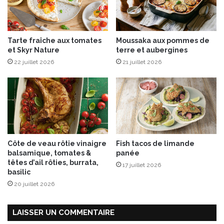
r
e
e
n
a
t
Tarte fraîche aux tomates
Moussaka aux pommes de
u
i
et Skyr Nature
terre et aubergines
x
t
22 juillet 2026
21 juillet 2026
é
e
t
n
o
u
v
e
Côte de veau rôtie vinaigre
Fish tacos de limande
l
balsamique, tomates &
panée
l
têtes d’ail rôties, burrata,
17 juillet 2026
e
basilic
s
20 juillet 2026
r
e
c
LAISSER UN COMMENTAIRE
e