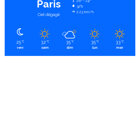
Paris
26º - 24º
32%
2.23 km/h
Ciel dégagé
25
32
35
35
33
℃
℃
℃
℃
℃
ven
sam
dim
lun
mar