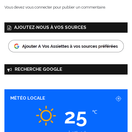
t
Vous devez
vous connecter
pour publier un commentaire.
t
e
s
AJOUTEZ‑NOUS À VOS SOURCES
!
RECHERCHE GOOGLE
MÉTÉO LOCALE
25
℃