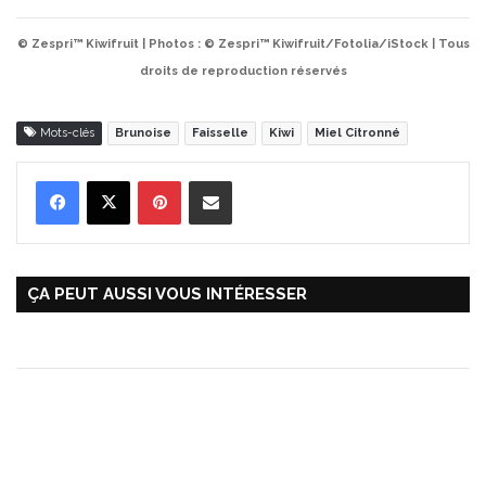
© Zespri™ Kiwifruit | Photos : © Zespri™ Kiwifruit/Fotolia/iStock | Tous
droits de reproduction réservés
Mots-clés
Brunoise
Faisselle
Kiwi
Miel Citronné
Pinterest
Partager par Email
ÇA PEUT AUSSI VOUS INTÉRESSER