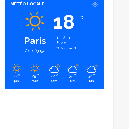
MÉTÉO LOCALE
18
℃
Paris
27º - 16º
71%
0.45 km/h
Ciel dégagé
27
29
32
35
34
℃
℃
℃
℃
℃
jeu
ven
sam
dim
lun