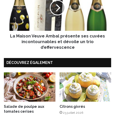
f
a
a
i
r
s
c
o
i
n
e
V
s
La Maison Veuve Ambal présente ses cuvées
e
à
u
incontournables et dévoile un trio
l
v
d’effervescence
a
e
c
A
a
DÉCOUVREZ ÉGALEMENT
m
t
b
a
a
l
l
a
p
n
r
e
é
s
e
Salade de poulpe aux
Citrons givrés
tomates cerises
n
23 juillet 2026