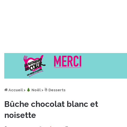
Accueil
>
︎ Noël
>
☃ Desserts
Bûche chocolat blanc et
noisette