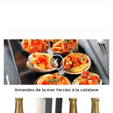
A
m
a
n
d
e
s
d
e
Amandes de la mer farcies à la catalane
l
a
m
L
e
a
r
M