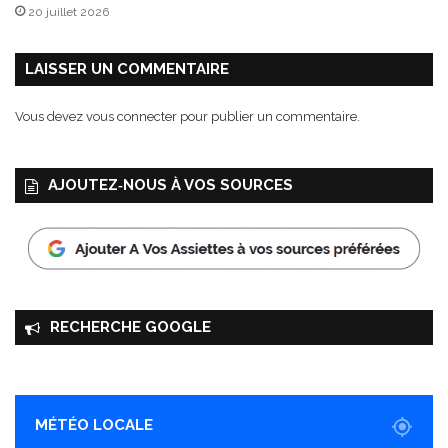
20 juillet 2026
b
l
e
LAISSER UN COMMENTAIRE
s
e
Vous devez
vous connecter
pour publier un commentaire.
t
d
é
AJOUTEZ‑NOUS À VOS SOURCES
v
o
i
l
e
u
n
RECHERCHE GOOGLE
t
r
i
o
d
MÉTÉO LOCALE
’