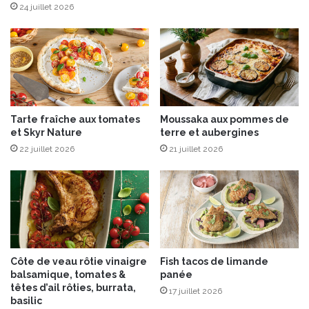
t
24 juillet 2026
e
s
e
s
c
u
v
Tarte fraîche aux tomates
Moussaka aux pommes de
é
et Skyr Nature
terre et aubergines
e
22 juillet 2026
21 juillet 2026
s
i
n
c
o
n
t
o
Côte de veau rôtie vinaigre
Fish tacos de limande
u
balsamique, tomates &
panée
r
têtes d’ail rôties, burrata,
17 juillet 2026
n
basilic
a