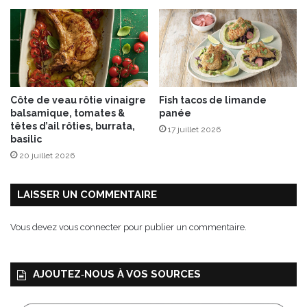
r
F
l
o
r
e
n
Côte de veau rôtie vinaigre
Fish tacos de limande
c
balsamique, tomates &
panée
e
têtes d’ail rôties, burrata,
17 juillet 2026
T
basilic
h
20 juillet 2026
i
n
a
LAISSER UN COMMENTAIRE
r
d
Vous devez
vous connecter
pour publier un commentaire.
a
u
x
AJOUTEZ‑NOUS À VOS SOURCES
É
d
i