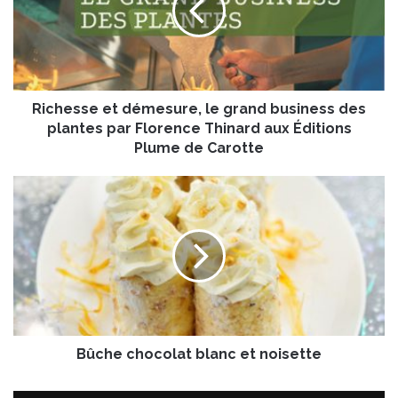
e
s
s
e
e
Richesse et démesure, le grand business des
t
d
plantes par Florence Thinard aux Éditions
é
Plume de Carotte
m
e
B
s
û
u
c
r
h
e
e
,
c
l
h
e
o
g
c
r
Bûche chocolat blanc et noisette
o
a
l
n
a