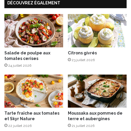
d
DÉCOUVREZ ÉGALEMENT
t
b
b
u
l
s
a
i
n
n
c
e
e
s
t
s
Salade de poulpe aux
Citrons givrés
n
d
tomates cerises
o
23 juillet 2026
e
i
24 juillet 2026
s
s
p
e
l
t
a
t
n
e
t
e
Tarte fraîche aux tomates
Moussaka aux pommes de
s
et Skyr Nature
terre et aubergines
p
a
22 juillet 2026
21 juillet 2026