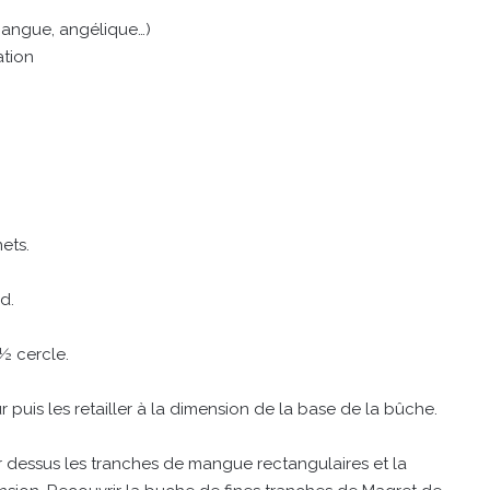
mangue, angélique…)
ation
nets.
d.
 ½ cercle.
puis les retailler à la dimension de la base de la bûche.
 dessus les tranches de mangue rectangulaires et la