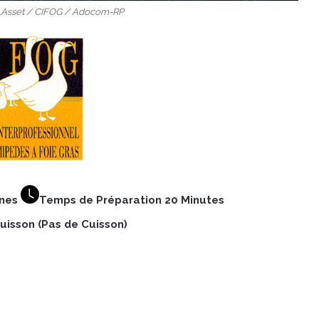
Ph.Asset / CIFOG / Adocom-RP
nnes
Temps de Préparation 20 Minutes
isson (Pas de Cuisson)