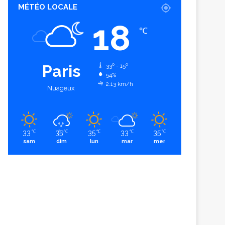
MÉTÉO LOCALE
18
℃
Paris
33º - 15º
54%
2.13 km/h
Nuageux
33
35
35
33
35
℃
℃
℃
℃
℃
sam
dim
lun
mar
mer