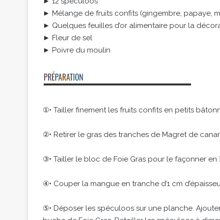
► 12 spéculoos
► Mélange de fruits confits (gingembre, papaye, 
► Quelques feuilles d’or alimentaire pour la décor
► Fleur de sel
► Poivre du moulin
①• Tailler finement les fruits confits en petits bâton
②• Retirer le gras des tranches de Magret de canar
③• Tailler le bloc de Foie Gras pour le façonner en
④• Couper la mangue en tranche d’1 cm d’épaisseur 
⑤• Déposer les spéculoos sur une planche. Ajouter