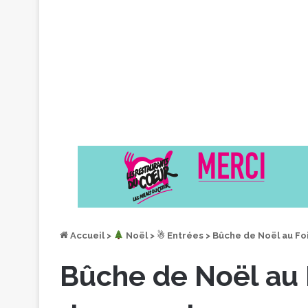
Accueil
>
︎ Noël
>
☃ Entrées
>
Bûche de Noël au Fo
Bûche de Noël au 