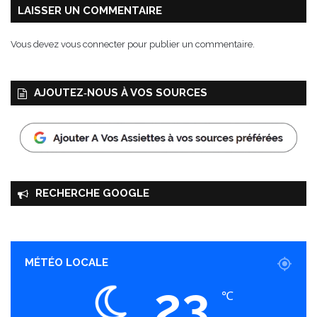
g
LAISSER UN COMMENTAIRE
r
o
Vous devez
vous connecter
pour publier un commentaire.
s
e
i
AJOUTEZ‑NOUS À VOS SOURCES
l
l
e
s
RECHERCHE GOOGLE
MÉTÉO LOCALE
23
℃