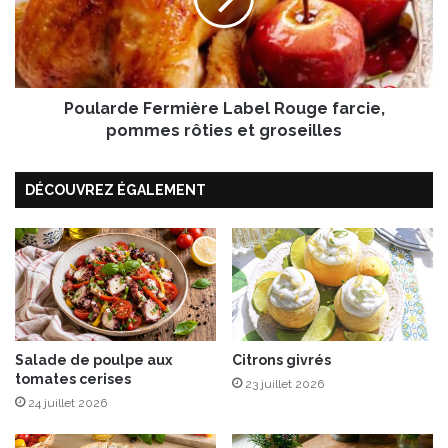
O
a
l
r
é
d
r
e
o
F
n
Poularde Fermière Label Rouge farcie,
e
,
r
pommes rôties et groseilles
P
m
o
i
DÉCOUVREZ ÉGALEMENT
i
è
v
r
r
e
o
L
n
a
c
b
o
e
n
l
f
R
Salade de poulpe aux
Citrons givrés
tomates cerises
i
o
23 juillet 2026
t
u
24 juillet 2026
e
g
t
e