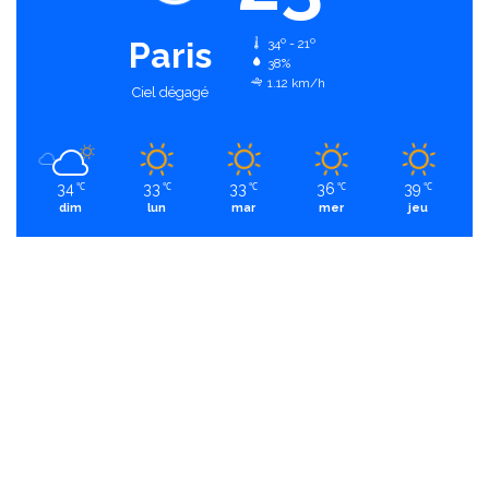
Paris
34º - 21º
38%
1.12 km/h
Ciel dégagé
34
33
33
36
39
℃
℃
℃
℃
℃
dim
lun
mar
mer
jeu