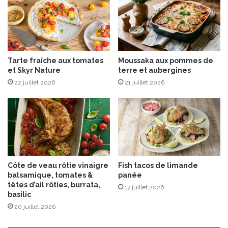
l
f
a
a
r
r
d
c
i
Tarte fraîche aux tomates
Moussaka aux pommes de
e
et Skyr Nature
terre et aubergines
,
22 juillet 2026
21 juillet 2026
p
o
m
m
e
s
r
ô
Côte de veau rôtie vinaigre
Fish tacos de limande
t
balsamique, tomates &
panée
i
têtes d’ail rôties, burrata,
17 juillet 2026
e
basilic
s
20 juillet 2026
e
t