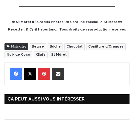
© St Môret® | Crédits Photos : © Caroline Faccioli / St Môret®
Recette : © Cyril Haberland | Tous droits de reproduction réservés
Mots-clés
Beurre
Bûche
Chocolat
Confiture d'Oranges
Noix de Coco
Œufs
St Môret
Pinterest
Partager par Email
ÇA PEUT AUSSI VOUS INTÉRESSER