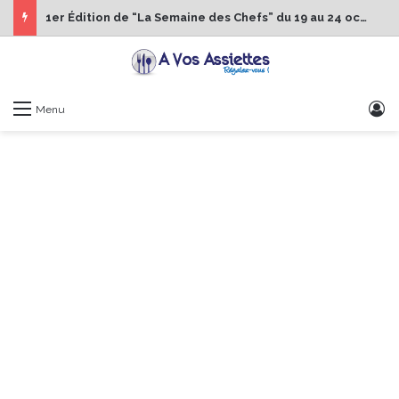
1er Édition de “La Semaine des Chefs” du 19 au 24 octobre 2026
S
Menu