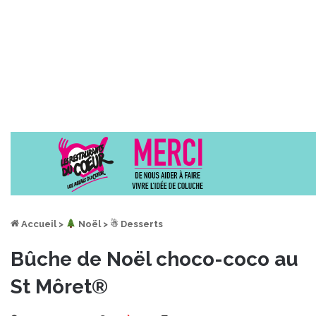
Accueil
>
︎ Noël
>
☃ Desserts
Bûche de Noël choco-coco au
St Môret®