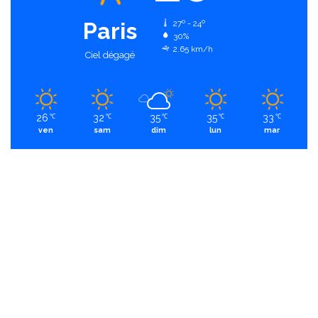
Paris
27º - 24º
30%
2.65 km/h
Ciel dégagé
26
32
35
35
33
℃
℃
℃
℃
℃
ven
sam
dim
lun
mar