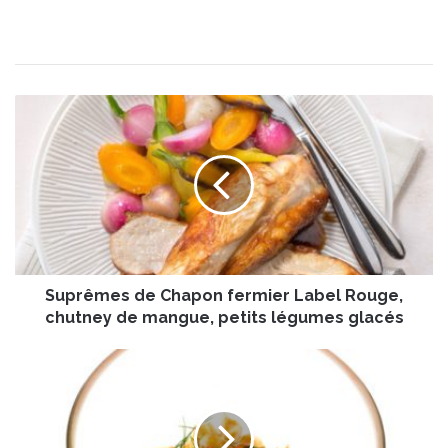
S
u
p
r
ê
m
e
s
d
Suprêmes de Chapon fermier Label Rouge,
e
C
chutney de mangue, petits légumes glacés
h
a
L
p
e
o
s
n
G
f
a