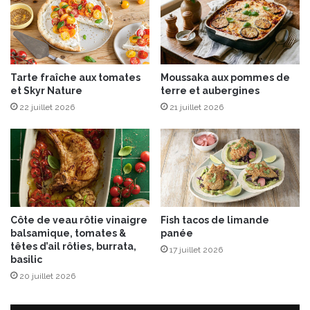
n
D
e
e
y
s
d
t
e
r
Tarte fraîche aux tomates
Moussaka aux pommes de
m
o
et Skyr Nature
terre et aubergines
a
o
n
22 juillet 2026
21 juillet 2026
p
g
e
u
r
e
®
,
,
p
t
e
a
t
r
Côte de veau rôtie vinaigre
Fish tacos de limande
i
t
balsamique, tomates &
panée
t
a
têtes d’ail rôties, burrata,
17 juillet 2026
s
r
basilic
l
e
20 juillet 2026
é
d
g
e