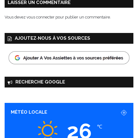
u
s
LAISSER UN COMMENTAIRE
m
a
e
u
Vous devez
vous connecter
pour publier un commentaire.
s
m
g
o
l
n
AJOUTEZ‑NOUS À VOS SOURCES
a
e
c
t
é
w
s
a
s
a
b
RECHERCHE GOOGLE
i
MÉTÉO LOCALE
26
℃