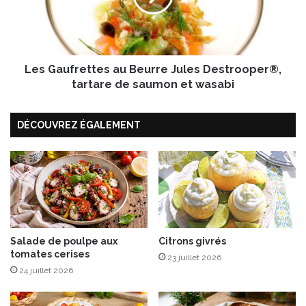
e
u
r
f
m
r
i
e
e
Les Gaufrettes au Beurre Jules Destrooper®,
t
r
t
tartare de saumon et wasabi
L
e
a
s
b
DÉCOUVREZ ÉGALEMENT
a
e
u
l
B
R
e
o
u
u
r
g
r
e
e
,
J
Salade de poulpe aux
Citrons givrés
c
tomates cerises
u
23 juillet 2026
h
l
24 juillet 2026
u
e
t
s