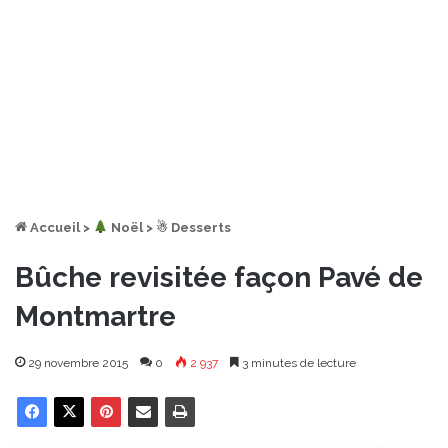
Accueil
>
︎ Noël
>
☃ Desserts
Bûche revisitée façon Pavé de
Montmartre
29 novembre 2015
0
2 937
3 minutes de lecture