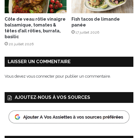
a
n
t
Côte de veau rôtie vinaigre
Fish tacos de limande
balsamique, tomates &
panée
têtes d’ail rôties, burrata,
17 juillet 2026
basilic
20 juillet 2026
LAISSER UN COMMENTAIRE
Vous devez
vous connecter
pour publier un commentaire.
AJOUTEZ‑NOUS À VOS SOURCES