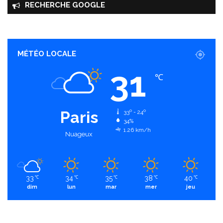
RECHERCHE GOOGLE
MÉTÉO LOCALE
31
℃
Paris
33º - 24º
34%
1.26 km/h
Nuageux
33
34
35
38
40
℃
℃
℃
℃
℃
dim
lun
mar
mer
jeu