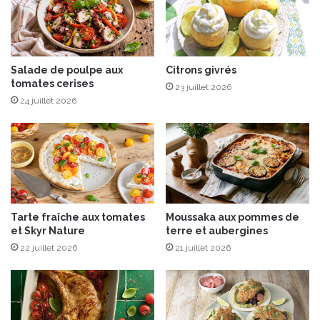
e
l
a
o
u
n
f
e
o
Salade de poulpe aux
Citrons givrés
t
tomates cerises
r
g
23 juillet 2026
t
r
24 juillet 2026
a
n
o
l
a
c
r
Tarte fraîche aux tomates
Moussaka aux pommes de
o
et Skyr Nature
terre et aubergines
u
22 juillet 2026
21 juillet 2026
s
t
i
l
l