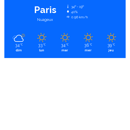
Paris
34º - 19º
40%
0.96 km/h
Nuageux
34
33
34
36
39
℃
℃
℃
℃
℃
dim
lun
mar
mer
jeu