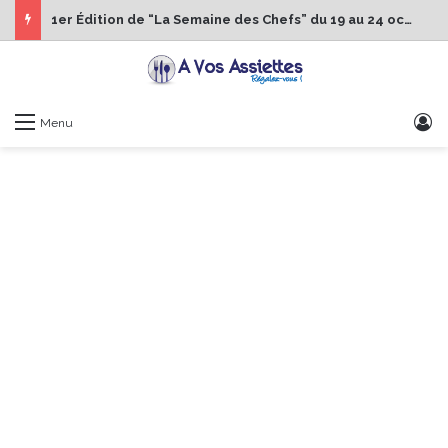
1er Édition de “La Semaine des Chefs” du 19 au 24 octobre 2026
S
Menu