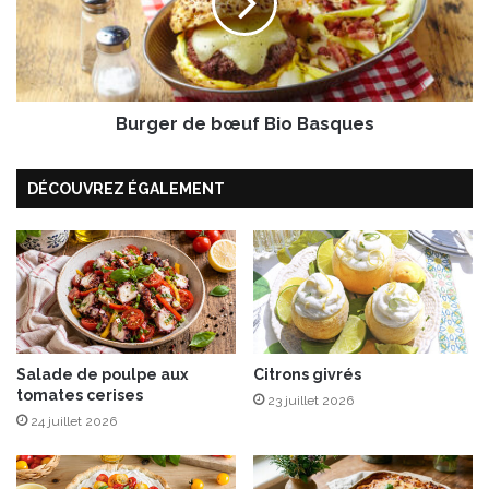
s
e
s
r
a
d
u
e
-
b
I
Burger de bœuf Bio Basques
œ
r
u
a
f
DÉCOUVREZ ÉGALEMENT
t
B
y
i
o
B
a
s
q
u
Salade de poulpe aux
Citrons givrés
e
tomates cerises
s
23 juillet 2026
24 juillet 2026