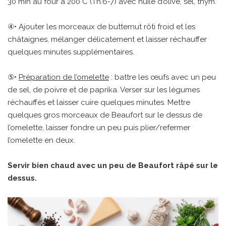
30 min au four à 200°C (Th.6-7) avec huile d’olive, sel, thym.
④• Ajouter les morceaux de butternut rôti froid et les
châtaignes, mélanger délicatement et laisser réchauffer
quelques minutes supplémentaires.
⑤•
Préparation de l’omelette
: battre les œufs avec un peu
de sel, de poivre et de paprika. Verser sur les légumes
réchauffés et laisser cuire quelques minutes. Mettre
quelques gros morceaux de Beaufort sur le dessus de
l’omelette, laisser fondre un peu puis plier/refermer
l’omelette en deux.
Servir bien chaud avec un peu de Beaufort râpé sur le
dessus.