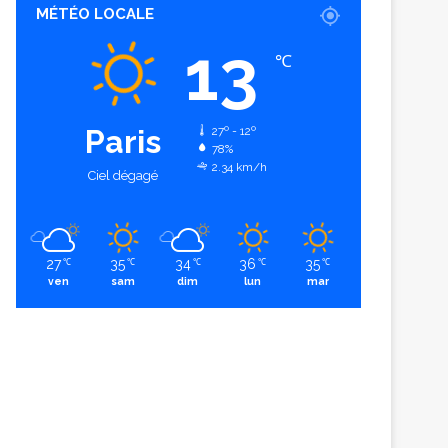
MÉTÉO LOCALE
13
℃
Paris
27º - 12º
78%
2.34 km/h
Ciel dégagé
27
35
34
36
35
℃
℃
℃
℃
℃
ven
sam
dim
lun
mar