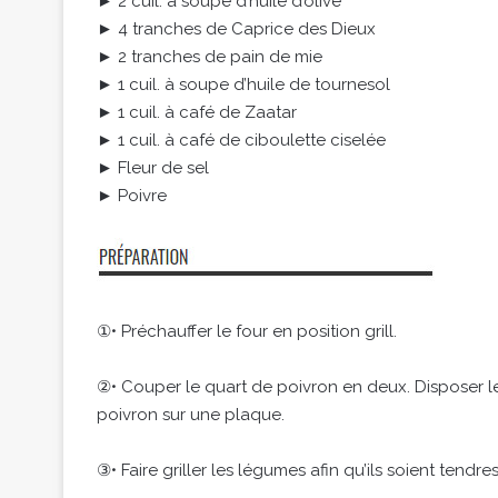
► 2 cuil. à soupe d’huile d’olive
► 4 tranches de Caprice des Dieux
► 2 tranches de pain de mie
► 1 cuil. à soupe d’huile de tournesol
► 1 cuil. à café de Zaatar
► 1 cuil. à café de ciboulette ciselée
► Fleur de sel
► Poivre
①• Préchauffer le four en position grill.
②• Couper le quart de poivron en deux. Disposer le
poivron sur une plaque.
③• Faire griller les légumes afin qu’ils soient tendres