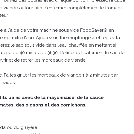
ns. Formez des boules avec chaque portion ; pressez le cube
 viande autour afin d'enfermer complètement le fromage.
eur.
de à l'aide de votre machine sous vide FoodSaver® en
une marmite d'eau. Ajoutez un thermoplongeur et réglez la
érez le sac sous vide dans l'eau chauffée en mettant si
uterie de 40 minutes à 3h30. Retirez délicatement le sac de
vrir et de retirer les morceaux de viande.
ille. Faites griller les morceaux de viande 1 à 2 minutes par
 chauds.
its pains avec de la mayonnaise, de la sauce
mates, des oignons et des cornichons.
da ou du gruyère.