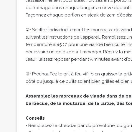
l'assaisonnement pour steak ; divisez en 4 portio
de fromage dans chaque burger en enveloppant la
Façonnez chaque portion en steak de 2cm d’épaiss
②• Scellez individuellement les morceaux de vian
suivant les instructions de l'appareil. Remplissez 
température à 85 C° pour une viande bien cuite. Ins
nécessaire un poids pour l’immerger. Réglez la min
l'eau ; laissez reposer pendant 5 minutes avant d'ou
③• Préchauffez le gril à feu vif ; bien graisser la gr
côté ou jusqu'à ce qu'ils soient bien grillés et bien
Assemblez les morceaux de viande dans de pet
barbecue, de la moutarde, de la laitue, des to
Conseils
• Remplacez le cheddar par du provolone, du gou