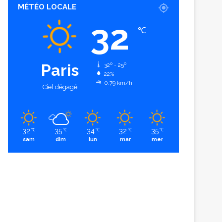
MÉTÉO LOCALE
32
℃
Paris
32º - 25º
22%
0.79 km/h
Ciel dégagé
32
35
34
32
35
℃
℃
℃
℃
℃
sam
dim
lun
mar
mer