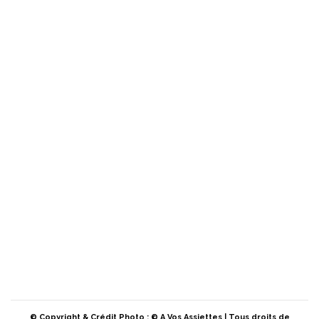
© Copyright & Crédit Photo : © A Vos Assiettes | Tous droits de