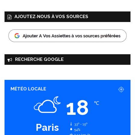
a
AJOUTEZ‑NOUS À VOS SOURCES
RECHERCHE GOOGLE
MÉTÉO LOCALE
18
℃
Paris
33º - 15º
54%
2.13 km/h