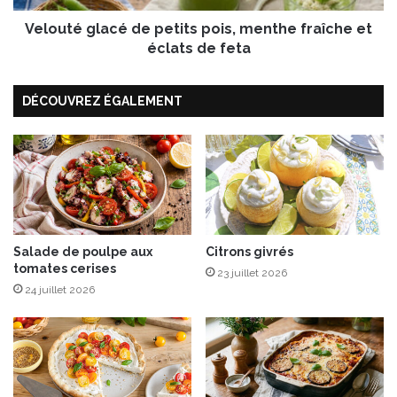
B
l
l
Velouté glacé de petits pois, menthe fraîche et
a
a
c
éclats de feta
n
é
c
d
DÉCOUVREZ ÉGALEMENT
2
e
0
p
2
e
4
t
i
t
s
p
o
Salade de poulpe aux
Citrons givrés
tomates cerises
i
23 juillet 2026
s
24 juillet 2026
,
m
e
n
t