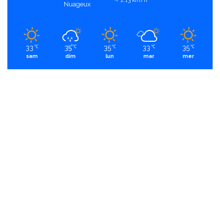
Nuageux
33
35
35
33
35
℃
℃
℃
℃
℃
sam
dim
lun
mar
mer