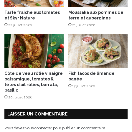
h
e
Tarte fraîche aux tomates
Moussaka aux pommes de
f
et Skyr Nature
terre et aubergines
r
22 juillet 2026
21 juillet 2026
a
î
c
h
e
e
t
é
Côte de veau rôtie vinaigre
Fish tacos de limande
c
balsamique, tomates &
panée
l
têtes d’ail rôties, burrata,
17 juillet 2026
a
basilic
t
20 juillet 2026
s
d
e
LAISSER UN COMMENTAIRE
f
e
Vous devez
vous connecter
pour publier un commentaire.
t