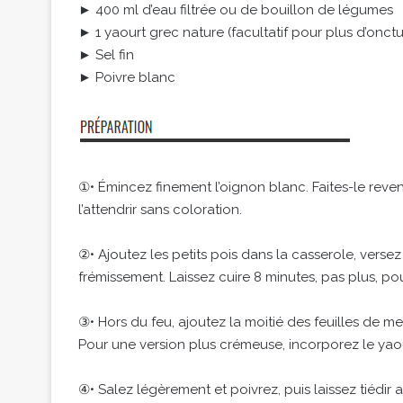
► 400 ml d’eau filtrée ou de bouillon de légumes
► 1 yaourt grec nature (facultatif pour plus d’onctu
► Sel fin
► Poivre blanc
①• Émincez finement l’oignon blanc. Faites-le reven
l’attendrir sans coloration.
②• Ajoutez les petits pois dans la casserole, versez
frémissement. Laissez cuire 8 minutes, pas plus, pou
③• Hors du feu, ajoutez la moitié des feuilles de m
Pour une version plus crémeuse, incorporez le yaou
④• Salez légèrement et poivrez, puis laissez tiédir 