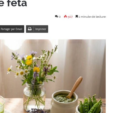
e feta
0
507
1 minute de lecture
Partager par Email
Imprimer