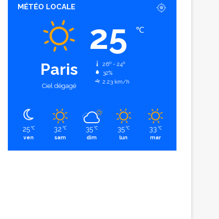
MÉTÉO LOCALE
25
℃
Paris
26º - 24º
32%
2.23 km/h
Ciel dégagé
25
32
35
35
33
℃
℃
℃
℃
℃
ven
sam
dim
lun
mar