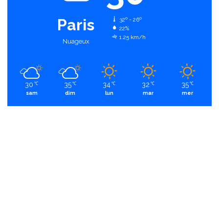
Paris
32º - 26º
22%
1.25 km/h
Nuageux
30
35
34
32
35
℃
℃
℃
℃
℃
sam
dim
lun
mar
mer