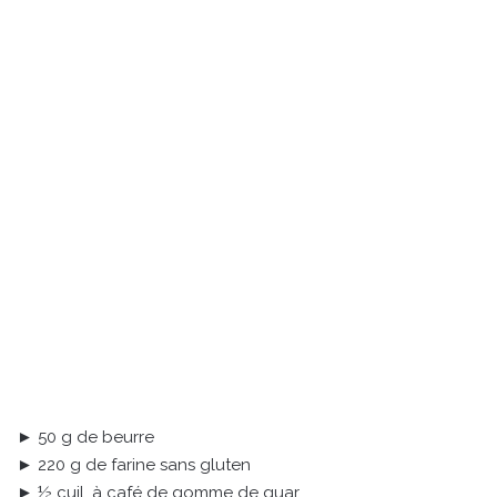
► 50 g de beurre
► 220 g de farine sans gluten
► ½ cuil. à café de gomme de guar