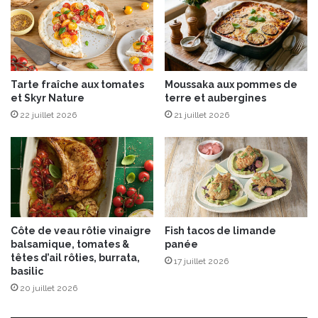
ç
a
s
e
n
Tarte fraîche aux tomates
Moussaka aux pommes de
t
et Skyr Nature
terre et aubergines
b
22 juillet 2026
21 juillet 2026
o
n
l
'
é
t
é
!
Côte de veau rôtie vinaigre
Fish tacos de limande
balsamique, tomates &
panée
têtes d’ail rôties, burrata,
17 juillet 2026
basilic
20 juillet 2026