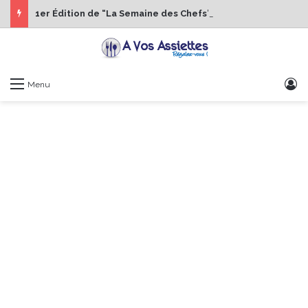
1er Édition de “La Semaine des Chefs” du 19 au 24 octobre 2026
S
Menu