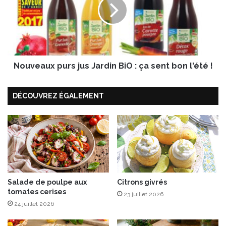
x
v
g
e
r
a
o
u
s
x
e
p
i
Nouveaux purs jus Jardin BiO : ça sent bon l'été !
u
l
r
l
s
DÉCOUVREZ ÉGALEMENT
e
j
s
u
s
J
a
r
d
i
Salade de poulpe aux
Citrons givrés
n
tomates cerises
B
23 juillet 2026
i
24 juillet 2026
O
: