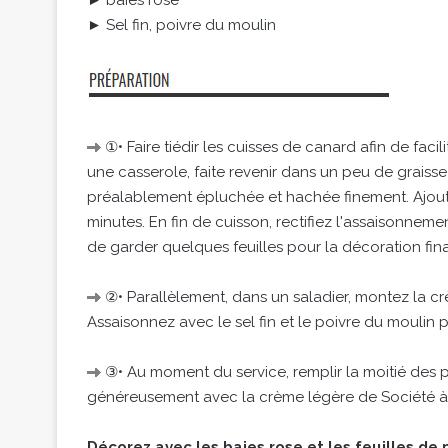
► baies rose
► Sel fin, poivre du moulin
①• Faire tiédir les cuisses de canard afin de facil
une casserole, faite revenir dans un peu de graiss
préalablement épluchée et hachée finement. Ajoutez
minutes. En fin de cuisson, rectifiez l'assaisonnemen
de garder quelques feuilles pour la décoration fina
②• Parallèlement, dans un saladier, montez la crè
Assaisonnez avec le sel fin et le poivre du moulin 
③• Au moment du service, remplir la moitié des p
généreusement avec la crème légère de Société à T
Décorez avec les baies rose et les feuilles de p