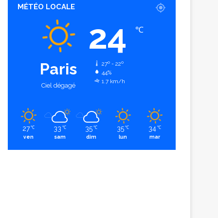
MÉTÉO LOCALE
24
℃
Paris
27º - 22º
44%
1.7 km/h
Ciel dégagé
27
33
35
35
34
℃
℃
℃
℃
℃
ven
sam
dim
lun
mar