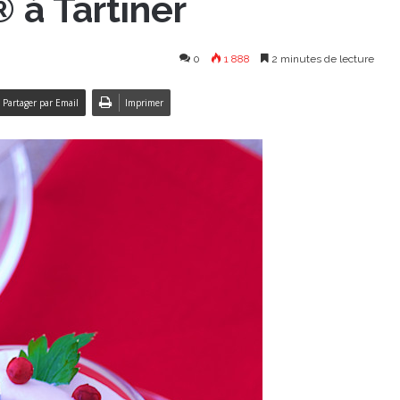
 à Tartiner
0
1 888
2 minutes de lecture
Partager par Email
Imprimer