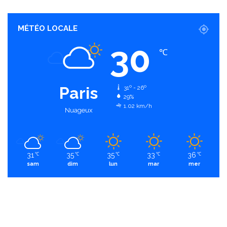
MÉTÉO LOCALE
30
℃
Paris
31º - 26º
29%
1.02 km/h
Nuageux
31
35
35
33
36
℃
℃
℃
℃
℃
sam
dim
lun
mar
mer