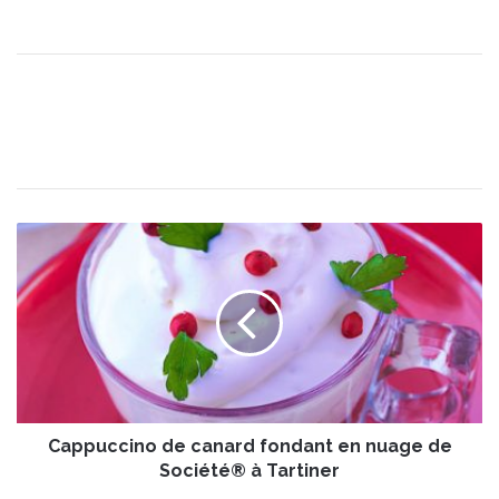
C
a
p
p
u
c
c
i
n
Cappuccino de canard fondant en nuage de
o
d
Société® à Tartiner
e