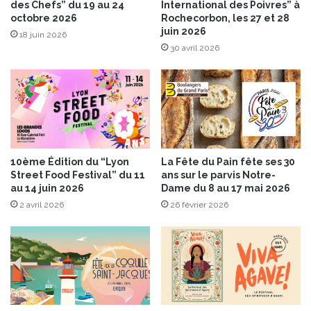
des Chefs” du 19 au 24
International des Poivres” à
e
c
octobre 2026
Rochecorbon, les 27 et 28
S
a
juin 2026
o
18 juin 2026
l
30 avril 2026
c
t
i
a
é
P
t
r
é
i
®
v
à
a
T
t
10ème Édition du “Lyon
La Fête du Pain fête ses 30
a
e
Street Food Festival” du 11
ans sur le parvis Notre-
r
É
au 14 juin 2026
Dame du 8 au 17 mai 2026
t
d
2 avril 2026
26 février 2026
i
i
n
t
e
i
r
o
n