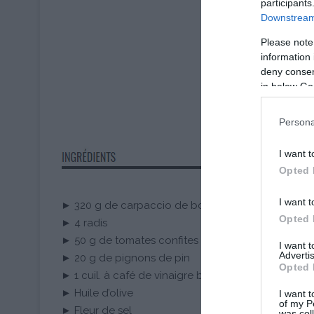
participants
Downstream 
Please note
information 
deny consent
in below Go
Persona
I want t
Opted 
I want t
► 320 g de carpaccio de bœuf
Opted 
► 4 radis
► 50 g de tomates confites
I want 
Advertis
► 20 g de pignons de pin
Opted 
► 1 cuil. à café de vinaigre balsamique
► Huile d’olive
I want t
of my P
► Fleur de sel
was col