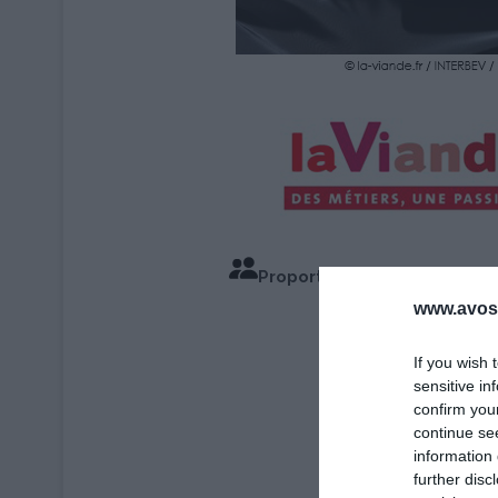
Proportions pour 4 Personn
www.avosa
Temps de Cu
If you wish 
sensitive in
confirm you
continue se
information 
further disc