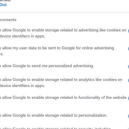
Out
consents
o allow Google to enable storage related to advertising like cookies on
evice identifiers in apps.
c. Mixer les tomates confites avec 60 g d’huile d’olive, les
o allow my user data to be sent to Google for online advertising
 poivrer.
s.
ettes. Les badigeonner d’huile d’olive. Ajouter un filet de
to allow Google to send me personalized advertising.
o allow Google to enable storage related to analytics like cookies on
evice identifiers in apps.
o allow Google to enable storage related to functionality of the website
uilles de basilic pourpre
o allow Google to enable storage related to personalization.
 être « fait maison » en tranchant très finement du rond de
o allow Google to enable storage related to security, including