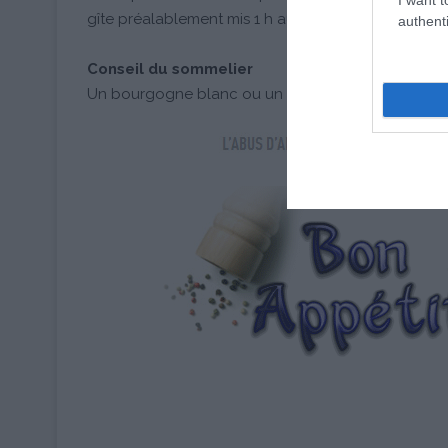
gîte préalablement mis 1 h au congélateur
authenti
Conseil du sommelier
Un bourgogne blanc ou un bordeaux blanc