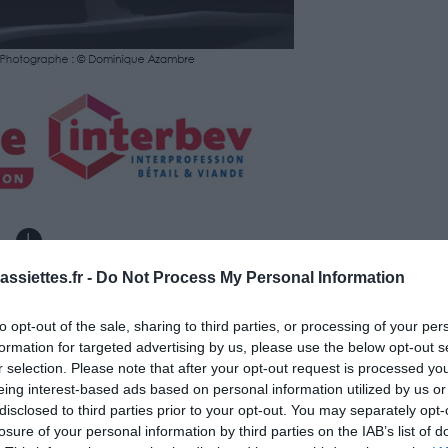
es
Temps de Préparation 10 Minutes
ssiettes.fr -
Do Not Process My Personal Information
isson (Pas de Cuisson)
to opt-out of the sale, sharing to third parties, or processing of your per
formation for targeted advertising by us, please use the below opt-out s
r selection. Please note that after your opt-out request is processed y
eing interest-based ads based on personal information utilized by us or
disclosed to third parties prior to your opt-out. You may separately opt-
losure of your personal information by third parties on the IAB’s list of