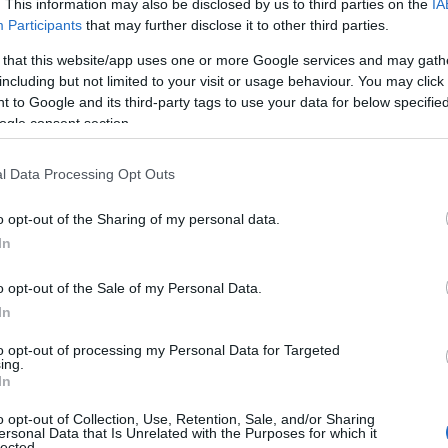
. This information may also be disclosed by us to third parties on the
IA
Participants
that may further disclose it to other third parties.
 that this website/app uses one or more Google services and may gath
including but not limited to your visit or usage behaviour. You may click 
 to Google and its third-party tags to use your data for below specifi
ogle consent section.
l Data Processing Opt Outs
o opt-out of the Sharing of my personal data.
In
o opt-out of the Sale of my Personal Data.
In
to opt-out of processing my Personal Data for Targeted
ing.
In
o opt-out of Collection, Use, Retention, Sale, and/or Sharing
ersonal Data that Is Unrelated with the Purposes for which it
lected.