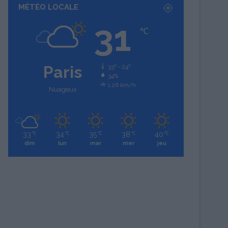
MÉTÉO LOCALE
31
℃
Paris
33º - 24º
34%
1.26 km/h
Nuageux
33
34
35
38
40
℃
℃
℃
℃
℃
dim
lun
mar
mer
jeu