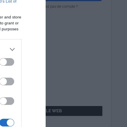
B’s List of
Vous n'avez pas de compte ?
er and store
to grant or
ed purposes
AILLEURS SUR LE WEB