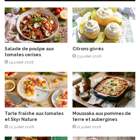
d
e
T
e
r
r
e
Salade de poulpe aux
Citrons givrés
à
tomates cerises
l
23 juillet 2026
a
24 juillet 2026
D
a
u
p
h
i
n
Tarte fraîche aux tomates
Moussaka aux pommes de
o
et Skyr Nature
terre et aubergines
i
22 juillet 2026
21 juillet 2026
s
e