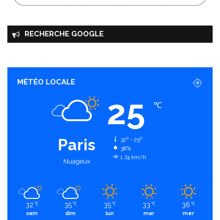
RECHERCHE GOOGLE
MÉTÉO LOCALE
25
℃
Paris
32º - 25º
38%
1.74 km/h
Nuageux
32
35
35
33
36
℃
℃
℃
℃
℃
sam
dim
lun
mar
mer