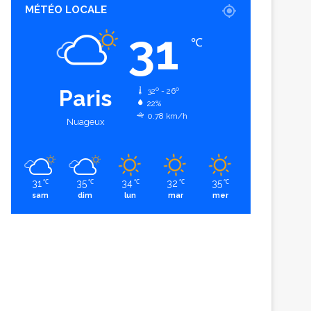
MÉTÉO LOCALE
31
℃
Paris
32º - 26º
22%
0.78 km/h
Nuageux
31
35
34
32
35
℃
℃
℃
℃
℃
sam
dim
lun
mar
mer