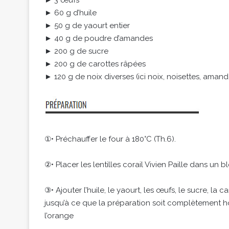
► 60 g d’huile
► 50 g de yaourt entier
► 40 g de poudre d’amandes
► 200 g de sucre
► 200 g de carottes râpées
► 120 g de noix diverses (ici noix, noisettes, amand
①• Préchauffer le four à 180°C (Th.6).
②• Placer les lentilles corail Vivien Paille dans un b
③• Ajouter l’huile, le yaourt, les œufs, le sucre, la
jusqu’à ce que la préparation soit complètement h
l’orange