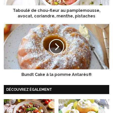
e
Taboulé de chou-fleur au pamplemousse,
c
h
avocat, coriandre, menthe, pistaches
o
u
B
-
u
f
n
l
d
e
t
u
C
r
a
a
k
u
e
p
Bundt Cake à la pomme Antarès®
à
a
l
m
a
DÉCOUVREZ ÉGALEMENT
p
p
l
o
e
m
m
m
o
e