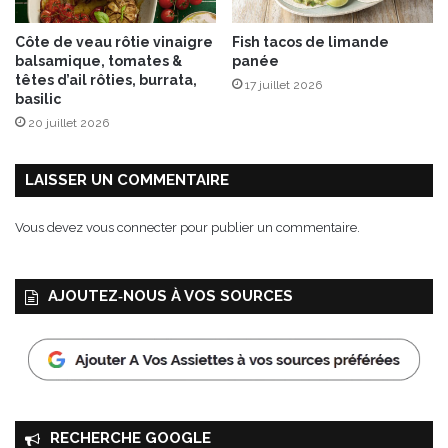
,
m
Côte de veau rôtie vinaigre
Fish tacos de limande
e
balsamique, tomates &
panée
n
têtes d’ail rôties, burrata,
17 juillet 2026
t
basilic
h
20 juillet 2026
e
,
p
LAISSER UN COMMENTAIRE
i
s
Vous devez
vous connecter
pour publier un commentaire.
t
a
c
AJOUTEZ‑NOUS À VOS SOURCES
h
e
s
RECHERCHE GOOGLE