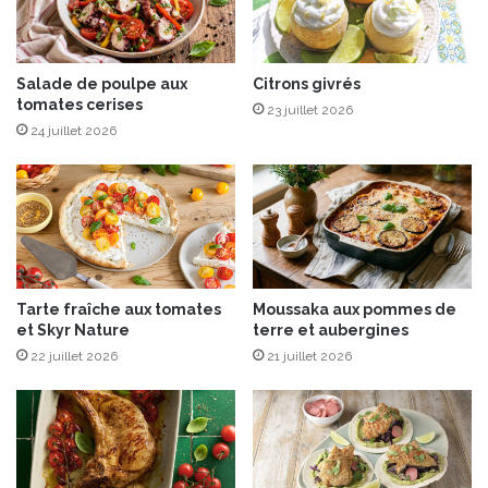
u
A
s
n
s
t
e
Salade de poulpe aux
Citrons givrés
a
tomates cerises
,
r
23 juillet 2026
a
è
24 juillet 2026
v
s
o
®
c
a
t
,
c
Tarte fraîche aux tomates
Moussaka aux pommes de
o
et Skyr Nature
terre et aubergines
r
22 juillet 2026
21 juillet 2026
i
a
n
d
r
e