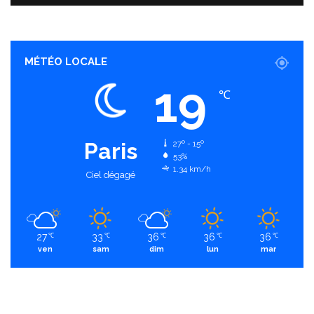
MÉTÉO LOCALE
19
℃
Paris
27º - 15º
53%
1.34 km/h
Ciel dégagé
27
33
36
36
36
℃
℃
℃
℃
℃
ven
sam
dim
lun
mar