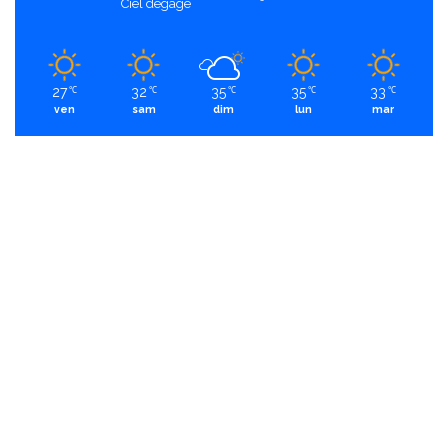
Ciel dégagé
27
32
35
35
33
℃
℃
℃
℃
℃
ven
sam
dim
lun
mar