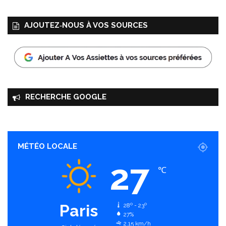
AJOUTEZ‑NOUS À VOS SOURCES
RECHERCHE GOOGLE
MÉTÉO LOCALE
27
℃
Paris
28º - 23º
27%
2.15 km/h