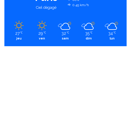
0.45 km/h
Ciel dégagé
27
29
32
35
34
℃
℃
℃
℃
℃
jeu
ven
sam
dim
lun