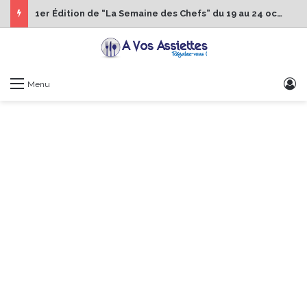
1er Édition de “La Semaine des Chefs” du 19 au 24 octobre 2026
S
Menu