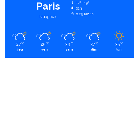
Paris
27º - 19º
62%
0.89 km/h
Nuageux
27
29
33
37
35
℃
℃
℃
℃
℃
jeu
ven
sam
dim
lun