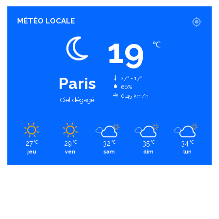
MÉTÉO LOCALE
19
℃
Paris
27º - 17º
60%
0.45 km/h
Ciel dégagé
27
29
32
35
34
℃
℃
℃
℃
℃
jeu
ven
sam
dim
lun