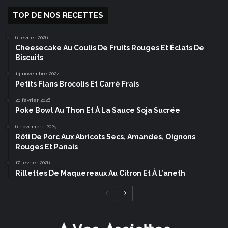
TOP DE NOS RECETTES
6 février 2026
Cheesecake Au Coulis De Fruits Rouges Et Éclats De
Biscuits
14 novembre 2024
Petits Flans Brocolis Et Carré Frais
20 février 2026
Poke Bowl Au Thon Et À La Sauce Soja Sucrée
6 novembre 2025
Rôti De Porc Aux Abricots Secs, Amandes, Oignons
Rouges Et Panais
17 février 2026
Rillettes De Maquereaux Au Citron Et À L’aneth
Page
Page
précédente
suivante