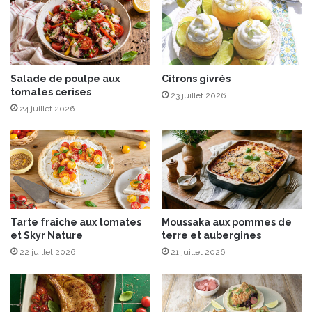
c
l
a
t
s
d
Salade de poulpe aux
Citrons givrés
tomates cerises
e
23 juillet 2026
3
24 juillet 2026
c
h
o
c
o
l
a
Tarte fraîche aux tomates
Moussaka aux pommes de
t
et Skyr Nature
terre et aubergines
s
22 juillet 2026
21 juillet 2026
e
t
n
o
i