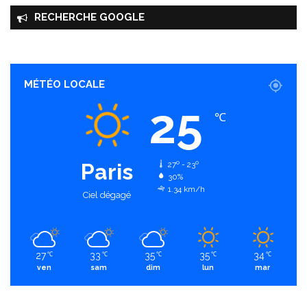
RECHERCHE GOOGLE
MÉTÉO LOCALE
25
℃
Paris
27º - 23º
30%
1.34 km/h
Ciel dégagé
27
33
35
35
34
℃
℃
℃
℃
℃
ven
sam
dim
lun
mar