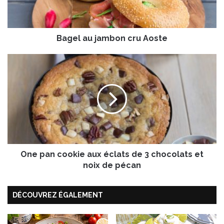
u
j
a
Bagel au jambon cru Aoste
m
b
o
O
n
n
c
e
r
p
u
a
A
n
o
c
s
o
t
o
e
One pan cookie aux éclats de 3 chocolats et
k
i
noix de pécan
e
a
DÉCOUVREZ ÉGALEMENT
u
x
é