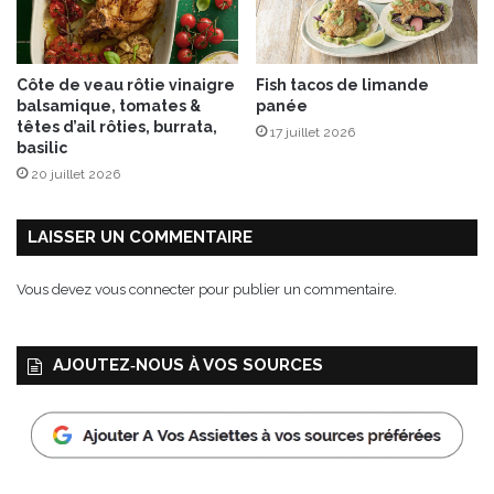
x
d
e
Côte de veau rôtie vinaigre
Fish tacos de limande
p
balsamique, tomates &
panée
é
têtes d’ail rôties, burrata,
17 juillet 2026
c
basilic
a
20 juillet 2026
n
LAISSER UN COMMENTAIRE
Vous devez
vous connecter
pour publier un commentaire.
AJOUTEZ‑NOUS À VOS SOURCES