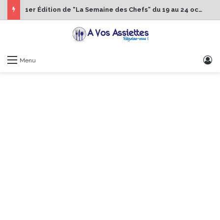
1er Édition de “La Semaine des Chefs” du 19 au 24 octobre 2026
S
Menu