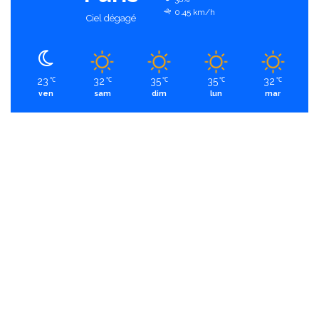
0.45 km/h
Ciel dégagé
23
32
35
35
32
℃
℃
℃
℃
℃
ven
sam
dim
lun
mar