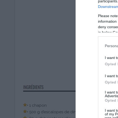
participants
Downstream 
Please note
information 
deny consent
in below Go
Persona
I want t
Opted 
I want t
Opted 
I want 
Advertis
Opted 
• 1 chapon
I want t
• 500 g d’escalopes de dinde
of my P
was col