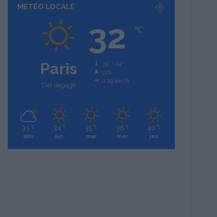
MÉTÉO LOCALE
32
℃
Paris
33º - 24º
33%
0.29 km/h
Ciel dégagé
33
34
35
38
40
℃
℃
℃
℃
℃
dim
lun
mar
mer
jeu