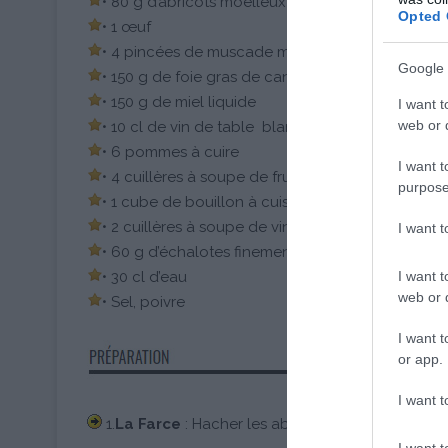
• 80 g d’abricots moelleux en sachet
Opted 
• 1 œuf
• 4 pincées de muscade moulue
Google 
• 150 g de foie gras de canard avec morceaux
• 150 g de miel liquide
I want t
web or d
• 10 cl de vin de table blanc
• 6 pommes à cuire
I want t
• 4 cuillères à soupe de fruits rouges surgelés
purpose
• 1 cube de bouillon à cuisiner déshydraté pot au
• 2 cuillères à soupe de vinaigre balsamique
I want 
• 60 g d’échalotes finement hachées
I want t
• 30 cl d’eau
web or d
• Sel, poivre
I want t
or app.
I want t
1.
La Farce
: Hacher les abricots et couper le foi
I want t