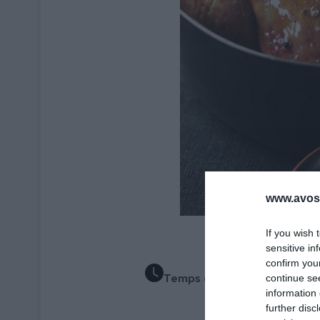
www.avosa
If you wish 
sensitive in
Proporti
confirm you
continue se
Temps de Préparation 1 He
information 
further disc