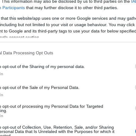
. This information may also be disclosed by us to third parties on the
IA
Participants
that may further disclose it to other third parties.
 that this website/app uses one or more Google services and may gath
including but not limited to your visit or usage behaviour. You may click 
 to Google and its third-party tags to use your data for below specifi
ogle consent section.
l Data Processing Opt Outs
o opt-out of the Sharing of my personal data.
In
o opt-out of the Sale of my Personal Data.
In
to opt-out of processing my Personal Data for Targeted
ing.
In
o opt-out of Collection, Use, Retention, Sale, and/or Sharing
ersonal Data that Is Unrelated with the Purposes for which it
lected.