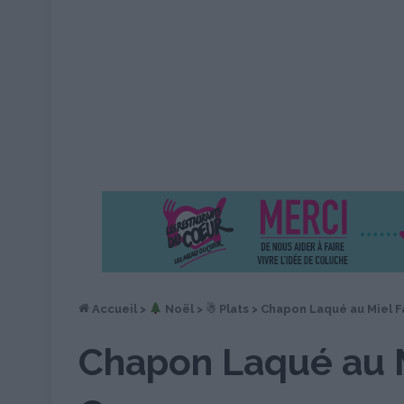
Accueil
>
︎ Noël
>
☃ Plats
>
Chapon Laqué au Miel Fa
Chapon Laqué au M