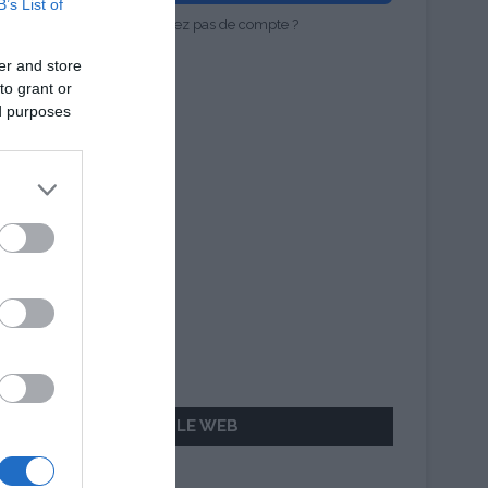
B’s List of
Vous n'avez pas de compte ?
er and store
to grant or
ed purposes
AILLEURS SUR LE WEB