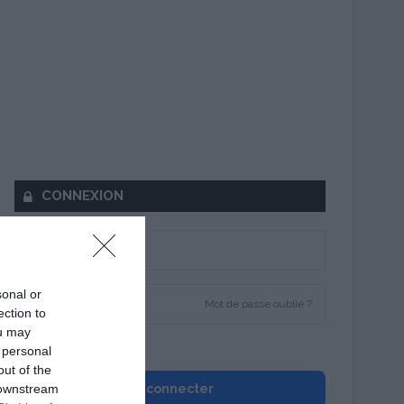
CONNEXION
sonal or
Mot de passe oublié ?
ection to
ou may
Se souvenir de moi
 personal
out of the
 downstream
Se connecter