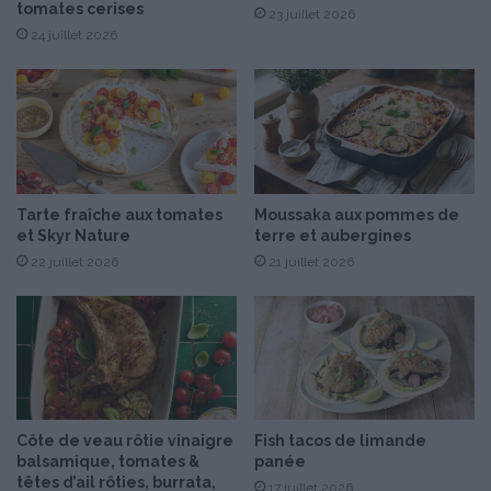
tomates cerises
s
i
23 juillet 2026
e
r
24 juillet 2026
c
c
s
u
i
s
i
n
e
Tarte fraîche aux tomates
Moussaka aux pommes de
r
et Skyr Nature
terre et aubergines
”
22 juillet 2026
21 juillet 2026
P
a
r
D
é
b
o
r
Côte de veau rôtie vinaigre
Fish tacos de limande
a
balsamique, tomates &
panée
h
têtes d’ail rôties, burrata,
17 juillet 2026