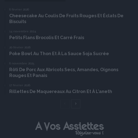
6 février 2026
Cheesecake Au Coulis De Fruits Rouges Et Éclats De
Biscuits
14 novembre 2024
Petits Flans Brocolis Et Carré Frais
20 février 2026
Poke Bowl Au Thon Et À La Sauce Soja Sucrée
6 novembre 2025
Rôti De Porc Aux Abricots Secs, Amandes, Oignons
Rouges Et Panais
17 février 2026
Rillettes De Maquereaux Au Citron Et À L’aneth
Page
Page
précédente
suivante