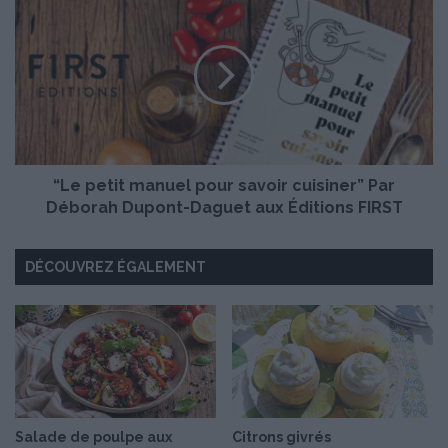
r
L
c
e
i
p
a
e
u
t
x
i
m
t
a
m
r
“Le petit manuel pour savoir cuisiner” Par
a
r
n
Déborah Dupont-Daguet aux Éditions FIRST
o
u
n
e
DÉCOUVREZ ÉGALEMENT
s
l
e
p
t
o
f
u
r
r
u
s
i
a
t
v
s
o
Salade de poulpe aux
Citrons givrés