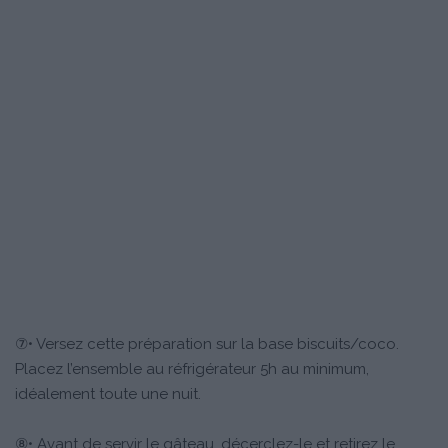
⑦• Versez cette préparation sur la base biscuits/coco.
Placez l’ensemble au réfrigérateur 5h au minimum,
idéalement toute une nuit.
⑧• Avant de servir le gâteau, décerclez-le et retirez le