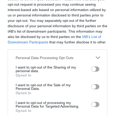
opt-out request is processed you may continue seeing
Bonne Maman®,
interest-based ads based on personal information utilized by
fabriqués à partir d'ingrédients traditionnels.
us or personal information disclosed to third parties prior to
www.bonne-maman.com
your opt-out. You may separately opt-out of the further
disclosure of your personal information by third parties on the
IAB’s list of downstream participants. This information may
also be disclosed by us to third parties on the
IAB’s List of
© Bonne Maman® | Crédits Photos : © Charlie Cocotte/Bonne Maman®
Downstream Participants
that may further disclose it to other
| Tous droits de reproduction réservés
third parties.
Please note that this website/app uses one or more Google
Personal Data Processing Opt Outs
Mots-clés
Biscuits à la Cuillère
Bonne Maman
Cheesecake
services and may gather and store information including but
Coco
Mangue
not limited to your visit or usage behaviour. You may click to
I want to opt-out of the Sharing of my
personal data.
grant or deny consent to Google and its third-party tags to
Opted In
use your data for below specified purposes in below Google
Pinterest
Partager par Email
consent section.
I want to opt-out of the Sale of my
Personal Data.
Opted In
I want to opt-out of processing my
ÇA PEUT AUSSI VOUS INTÉRESSER
Personal Data for Targeted Advertising.
Opted In