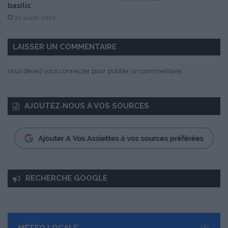
D
basilic
u
20 juillet 2026
p
o
n
LAISSER UN COMMENTAIRE
t
-
Vous devez
vous connecter
pour publier un commentaire.
D
a
g
AJOUTEZ‑NOUS À VOS SOURCES
u
e
t
a
u
x
É
RECHERCHE GOOGLE
d
i
t
i
o