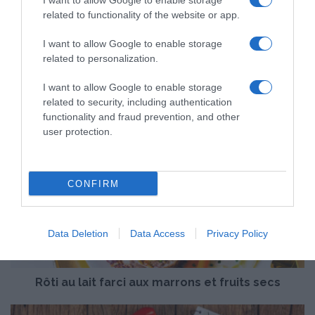
I want to allow Google to enable storage
related to functionality of the website or app.
I want to allow Google to enable storage
related to personalization.
I want to allow Google to enable storage
related to security, including authentication
functionality and fraud prevention, and other
user protection.
R
ô
t
CONFIRM
i
a
u
Data Deletion
Data Access
Privacy Policy
l
a
i
Rôti au lait farci aux marrons et fruits secs
t
f
a
“