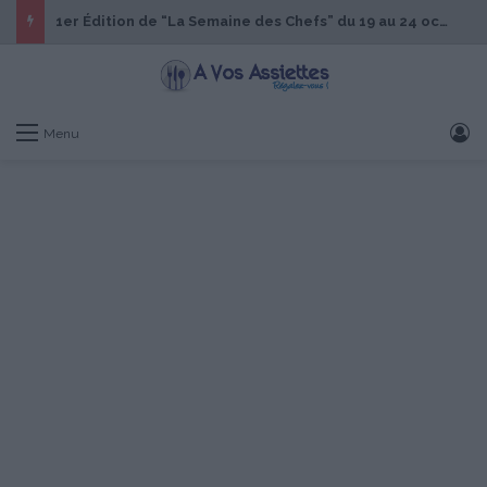
1er Édition de “La Semaine des Chefs” du 19 au 24 octobre 2026
S
Menu