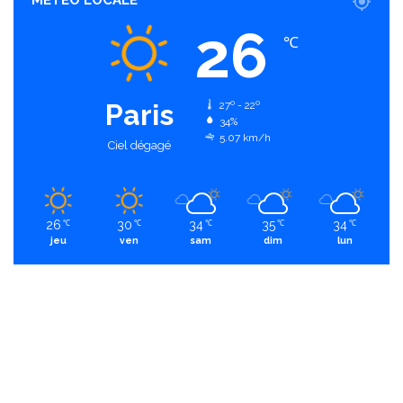
26
℃
Paris
27º - 22º
34%
5.07 km/h
Ciel dégagé
26
30
34
35
34
℃
℃
℃
℃
℃
jeu
ven
sam
dim
lun