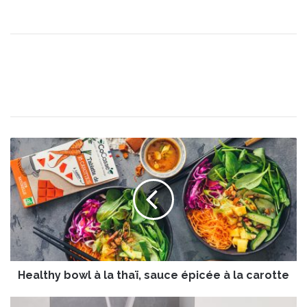
H
e
a
l
t
h
y
b
o
Healthy bowl à la thaï, sauce épicée à la carotte
w
l
à
“