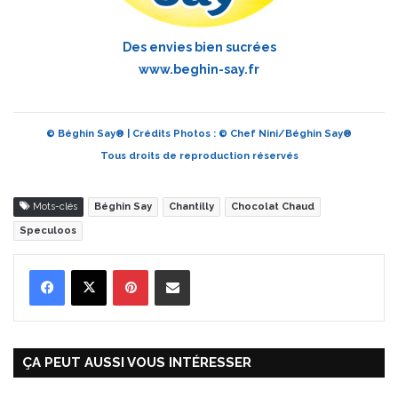
Des envies bien sucrées
www.beghin-say.fr
© Béghin Say® | Crédits Photos : © Chef Nini/Béghin Say®
Tous droits de reproduction réservés
Mots-clés
Béghin Say
Chantilly
Chocolat Chaud
Speculoos
Pinterest
Partager par Email
ÇA PEUT AUSSI VOUS INTÉRESSER