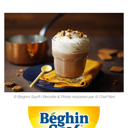
© Béghin Say® | Recette & Photo réalisées par © Chef Nini