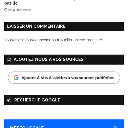
s
basilic
e
20 juillet 2026
p
h
LAISSER UN COMMENTAIRE
Vous devez
vous connecter
pour publier un commentaire.
AJOUTEZ‑NOUS À VOS SOURCES
RECHERCHE GOOGLE
MÉTÉO LOCALE