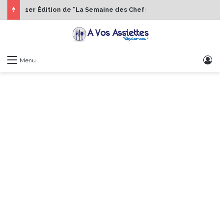
1er Édition de “La Semaine des Chefs” du 19 au 24 octobre 2026
S
Menu