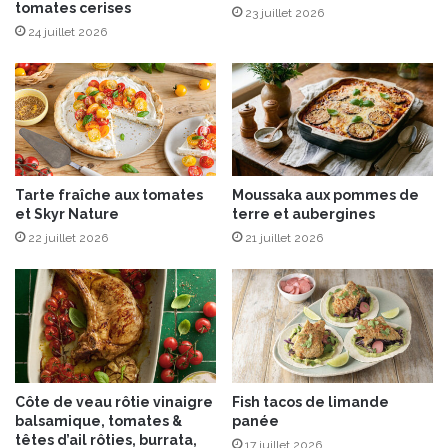
tomates cerises
c
r
23 juillet 2026
a
e
24 juillet 2026
r
c
o
y
t
c
t
l
e
a
g
e
Tarte fraîche aux tomates
Moussaka aux pommes de
p
et Skyr Nature
terre et aubergines
a
22 juillet 2026
21 juillet 2026
r
J
o
s
e
p
h
®
Côte de veau rôtie vinaigre
Fish tacos de limande
J
balsamique, tomates &
panée
o
têtes d’ail rôties, burrata,
17 juillet 2026