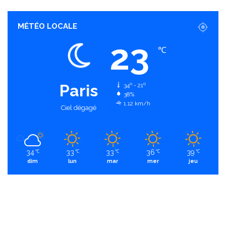
MÉTÉO LOCALE
23
℃
Paris
34º - 21º
38%
1.12 km/h
Ciel dégagé
34
33
33
36
39
℃
℃
℃
℃
℃
dim
lun
mar
mer
jeu