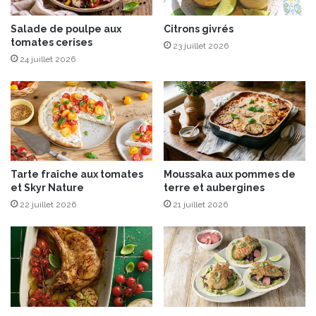
l
i
l
Salade de poulpe aux
Citrons givrés
l
tomates cerises
e
l
23 juillet 2026
n
y
24 juillet 2026
c
e
e
t
e
s
t
p
g
é
a
c
s
u
Tarte fraîche aux tomates
Moussaka aux pommes de
t
l
et Skyr Nature
terre et aubergines
r
o
22 juillet 2026
21 juillet 2026
o
o
n
s
o
m
i
e