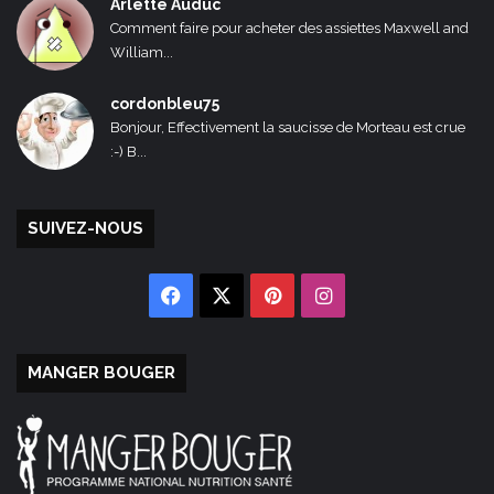
Arlette Auduc
Comment faire pour acheter des assiettes Maxwell and
William...
cordonbleu75
Bonjour, Effectivement la saucisse de Morteau est crue
:-) B...
SUIVEZ-NOUS
Facebook
X
Pinterest
Instagram
MANGER BOUGER