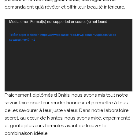
demandaient qu’à révéler et offrir leur beauté intérieure.
Lecteur
Media error: Format(s) not supported or source(s) not found
vidéo
Télécharger le fichier: https://www.cocasse-food.fr/wp-content/uploads/video-
cocasse.mp4?_=1
Fraîchement diplômés d’Oniris, nous avons mis tout notre
savoir-faire pour leur rendre honneur et permettre à tous
de les savourer à leur juste valeur. Dans notre laboratoire
secret, au cœur de Nantes, nous avons mixé, expérimenté
et goûté plusieurs formules avant de trouver la
combinaison idéale.