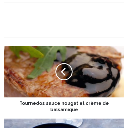
T
o
u
r
n
e
d
o
s
Tournedos sauce nougat et crème de
s
a
balsamique
u
c
N
e
a