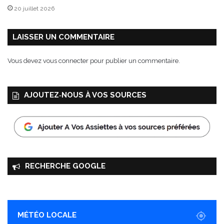
i
20 juillet 2026
l
l
e
LAISSER UN COMMENTAIRE
d
e
Vous devez
vous connecter
pour publier un commentaire.
G
u
é
AJOUTEZ‑NOUS À VOS SOURCES
m
e
n
é
RECHERCHE GOOGLE
MÉTÉO LOCALE