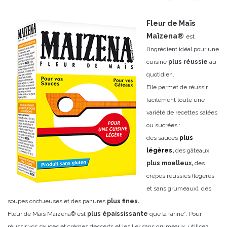
Fleur de Maïs
Maïzena®
est
l’ingrédient idéal pour une
cuisine
plus réussie
au
quotidien.
Elle permet de réussir
facilement toute une
variété de recettes salées
ou sucrées :
des sauces
plus
légères,
des gâteaux
plus moelleux,
des
crêpes réussies (légères
et sans grumeaux), des
soupes onctueuses et des panures
plus fines.
Fleur de Maïs Maïzena® est
plus épaississante
que la farine*. Pour
réussir vos sauces et crèmes desserts et les lier sans grumeaux, utilisez