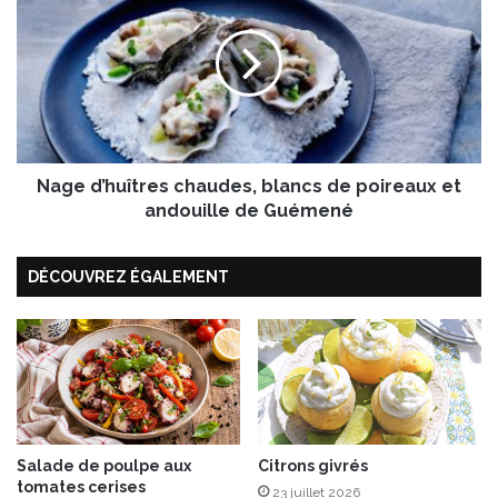
n
g
o
e
u
d
g
’
a
h
t
u
e
î
t
Nage d’huîtres chaudes, blancs de poireaux et
t
c
r
andouille de Guémené
r
e
è
s
m
DÉCOUVREZ ÉGALEMENT
c
e
h
d
a
e
u
b
d
a
e
l
s
s
,
a
b
Salade de poulpe aux
Citrons givrés
m
tomates cerises
l
23 juillet 2026