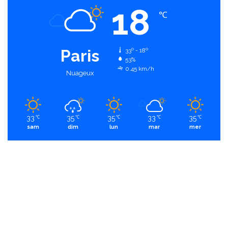
18
℃
Paris
33º - 18º
53%
0.45 km/h
Nuageux
33
35
35
33
35
℃
℃
℃
℃
℃
sam
dim
lun
mar
mer