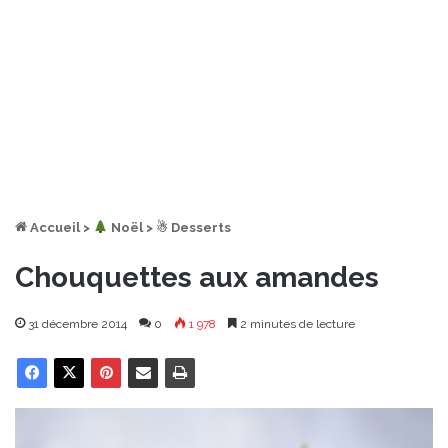
Accueil
>
︎ Noël
>
☃ Desserts
Chouquettes aux amandes
31 décembre 2014
0
1 978
2 minutes de lecture