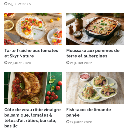
i
a
24 juillet 2026
q
n
u
c
e
s
d
e
p
o
Tarte fraîche aux tomates
Moussaka aux pommes de
i
et Skyr Nature
terre et aubergines
r
22 juillet 2026
21 juillet 2026
e
a
u
x
e
t
a
n
Côte de veau rôtie vinaigre
Fish tacos de limande
d
balsamique, tomates &
panée
o
têtes d’ail rôties, burrata,
17 juillet 2026
u
basilic