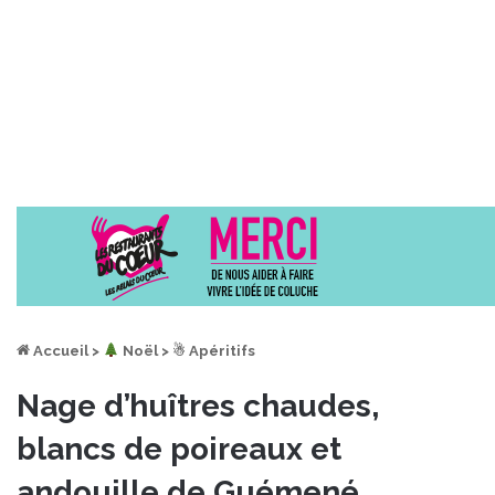
Accueil
>
︎ Noël
>
☃ Apéritifs
Nage d’huîtres chaudes,
blancs de poireaux et
andouille de Guémené