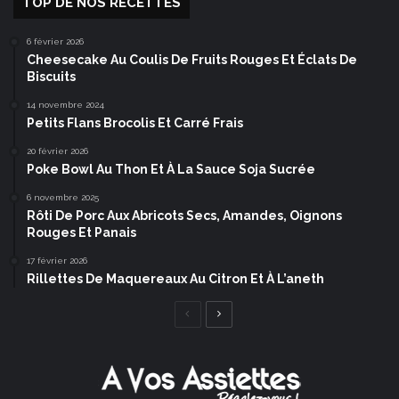
TOP DE NOS RECETTES
6 février 2026
Cheesecake Au Coulis De Fruits Rouges Et Éclats De
Biscuits
14 novembre 2024
Petits Flans Brocolis Et Carré Frais
20 février 2026
Poke Bowl Au Thon Et À La Sauce Soja Sucrée
6 novembre 2025
Rôti De Porc Aux Abricots Secs, Amandes, Oignons
Rouges Et Panais
17 février 2026
Rillettes De Maquereaux Au Citron Et À L’aneth
Page
Page
précédente
suivante