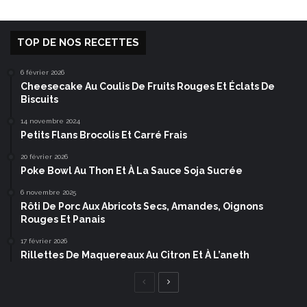
TOP DE NOS RECETTES
6 février 2026
Cheesecake Au Coulis De Fruits Rouges Et Éclats De
Biscuits
14 novembre 2024
Petits Flans Brocolis Et Carré Frais
20 février 2026
Poke Bowl Au Thon Et À La Sauce Soja Sucrée
6 novembre 2025
Rôti De Porc Aux Abricots Secs, Amandes, Oignons
Rouges Et Panais
17 février 2026
Rillettes De Maquereaux Au Citron Et À L’aneth
Page
Page
précédente
suivante