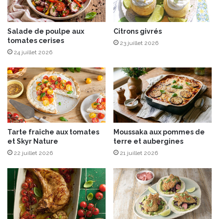
u
m
e
Salade de poulpe aux
Citrons givrés
tomates cerises
s
23 juillet 2026
a
24 juillet 2026
u
C
a
n
t
a
l
Tarte fraîche aux tomates
Moussaka aux pommes de
et Skyr Nature
terre et aubergines
22 juillet 2026
21 juillet 2026