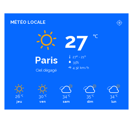
MÉTÉO LOCALE
27
℃
Paris
27º - 21º
33%
4.32 km/h
Ciel dégagé
26
30
34
35
34
℃
℃
℃
℃
℃
jeu
ven
sam
dim
lun