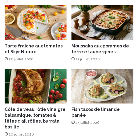
d
c
e
r
L
u
o
d
r
i
r
t
a
é
Tarte fraîche aux tomates
Moussaka aux pommes de
i
s
et Skyr Nature
terre et aubergines
n
,
e
22 juillet 2026
21 juillet 2026
t
h
o
n
e
t
C
r
Côte de veau rôtie vinaigre
Fish tacos de limande
o
balsamique, tomates &
panée
û
têtes d’ail rôties, burrata,
17 juillet 2026
t
basilic
o
20 juillet 2026
n