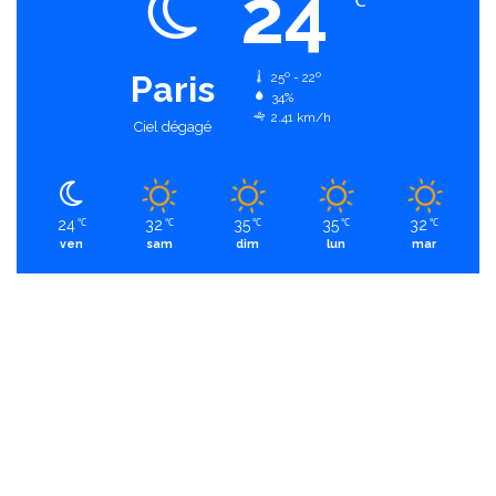
24
℃
Paris
25º - 22º
34%
2.41 km/h
Ciel dégagé
24
32
35
35
32
℃
℃
℃
℃
℃
ven
sam
dim
lun
mar