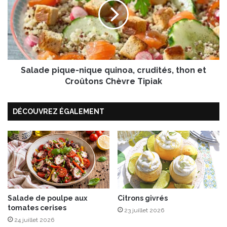
t
a
b
d
l
e
a
p
n
i
c
q
e
Salade pique-nique quinoa, crudités, thon et
u
t
e
Croûtons Chèvre Tipiak
a
-
u
n
x
DÉCOUVREZ ÉGALEMENT
i
M
q
i
u
r
e
a
q
b
u
e
i
l
n
l
o
Salade de poulpe aux
Citrons givrés
e
tomates cerises
a
23 juillet 2026
s
,
24 juillet 2026