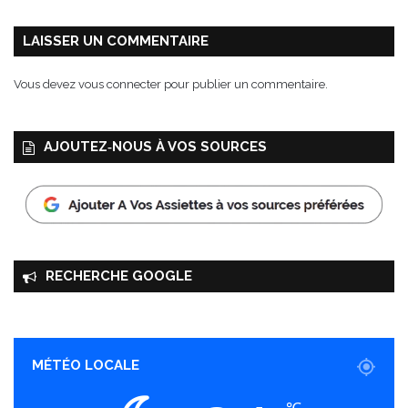
s
C
LAISSER UN COMMENTAIRE
h
è
Vous devez
vous connecter
pour publier un commentaire.
v
r
e
AJOUTEZ‑NOUS À VOS SOURCES
T
i
p
i
a
k
RECHERCHE GOOGLE
MÉTÉO LOCALE