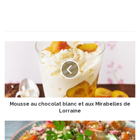
M
o
u
s
s
e
a
u
c
Mousse au chocolat blanc et aux Mirabelles de
h
o
Lorraine
c
o
S
l
a
a
l