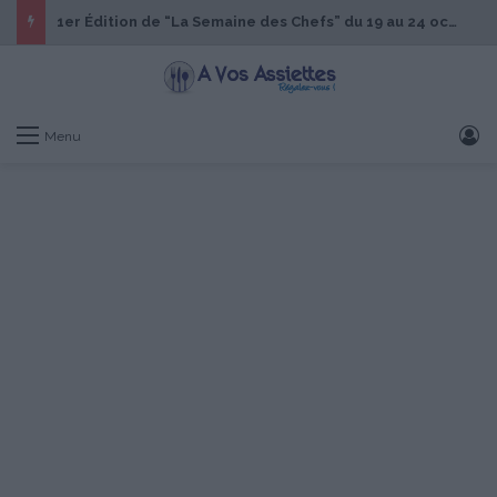
1er Édition de “La Semaine des Chefs” du 19 au 24 octobre 2026
S
Menu