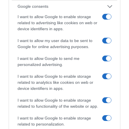
Google consents
www.vegafruits.fr
I want to allow Google to enable storage
related to advertising like cookies on web or
device identifiers in apps.
I want to allow my user data to be sent to
Google for online advertising purposes.
I want to allow Google to send me
personalized advertising.
© Mirabelles de Lorraine | Recette de Renata Dominik (Café Prunier)
I want to allow Google to enable storage
Photos : © Julie Mechali/François Bertram/Végafruits| Stylisme : ©
related to analytics like cookies on web or
Rosalba de Magistris
device identifiers in apps.
Tous droits de reproduction réservés
I want to allow Google to enable storage
related to functionality of the website or app.
Mots-clés
Chocolat Blanc
Mirabelles de Lorraine
Mousse
I want to allow Google to enable storage
Pinterest
Partager par Email
related to personalization.