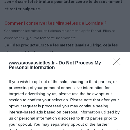
son « écran-total-à-elle » pour lutter contre le dessèchement
et rester pulpeuse.
Comment conserver les Mirabelles de Lorraine ?
Consommez les mirabelles fraîches rapidement, après l'achat. Elles se
conservent 2-3 jours à température ambiante.
Le + des producteurs : Ne les mettez jamais au frigo, cela les
abîme et inhibe leur goût !
www.avosassiettes.fr -
Do Not Process My
Comment congeler les Mirabelles de Lorraine ?
Personal Information
Entières ou dénoyautées, elles se congèlent très facilement. Passez-les
If you wish to opt-out of the sale, sharing to third parties, or
sous l'eau, séchez les. Étalez-les une par une sur la grille du congélateur.
processing of your personal or sensitive information for
Après congélation, rassemblez-les dans un sachet.
targeted advertising by us, please use the below opt-out
Le + des producteurs : Cuisinez-les toujours congelées. Ainsi les
section to confirm your selection. Please note that after your
mirabelles ne noirciront pas.
opt-out request is processed you may continue seeing
interest-based ads based on personal information utilized by
us or personal information disclosed to third parties prior to
your opt-out. You may separately opt-out of the further