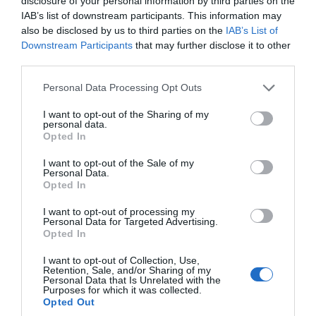
disclosure of your personal information by third parties on the
IAB’s list of downstream participants. This information may
also be disclosed by us to third parties on the
IAB’s List of
Downstream Participants
that may further disclose it to other
third parties.
Please note that this website/app uses one or more Google
Personal Data Processing Opt Outs
services and may gather and store information including but
not limited to your visit or usage behaviour. You may click to
I want to opt-out of the Sharing of my
personal data.
grant or deny consent to Google and its third-party tags to
Opted In
use your data for below specified purposes in below Google
consent section.
I want to opt-out of the Sale of my
Personal Data.
Opted In
Pour en connaître sur la Mirabelles de Lorraine,
I want to opt-out of processing my
Personal Data for Targeted Advertising.
www.mirabelles-de-lorraine.fr
Opted In
I want to opt-out of Collection, Use,
Retention, Sale, and/or Sharing of my
Personal Data that Is Unrelated with the
Purposes for which it was collected.
Opted Out