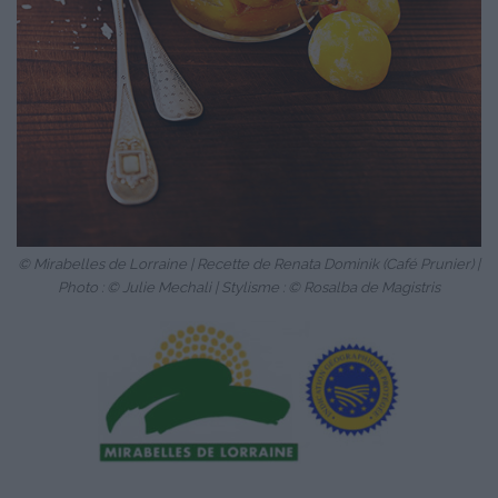
© Mirabelles de Lorraine | Recette de Renata Dominik (Café Prunier) |
Photo : © Julie Mechali | Stylisme : © Rosalba de Magistris