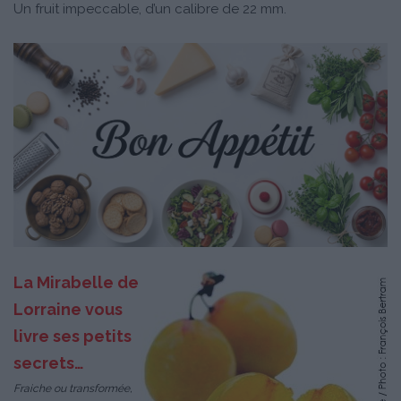
Un fruit impeccable, d’un calibre de 22 mm.
La Mirabelle de
Lorraine vous
livre ses petits
secrets…
Fraiche ou transformée,