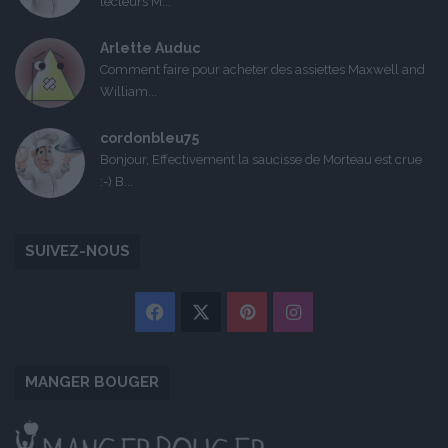
lecteurs M...
Arlette Auduc
Comment faire pour acheter des assiettes Maxwell and
William...
cordonbleu75
Bonjour, Effectivement la saucisse de Morteau est crue
:-) B...
SUIVEZ-NOUS
Facebook
X
Pinterest
Instagram
MANGER BOUGER