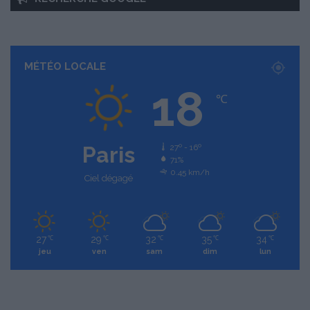
MÉTÉO LOCALE
18
℃
Paris
27º - 16º
71%
0.45 km/h
Ciel dégagé
27
29
32
35
34
℃
℃
℃
℃
℃
jeu
ven
sam
dim
lun