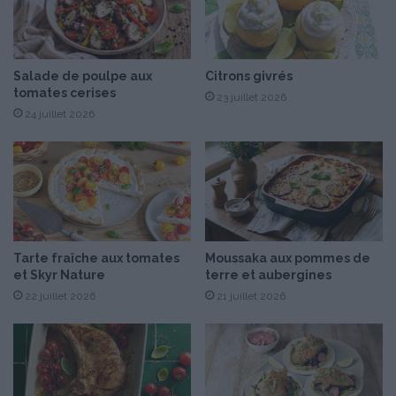
i
d
r
e
b
Salade de poulpe aux
Citrons givrés
tomates cerises
r
23 juillet 2026
u
24 juillet 2026
t
Tarte fraîche aux tomates
Moussaka aux pommes de
et Skyr Nature
terre et aubergines
22 juillet 2026
21 juillet 2026