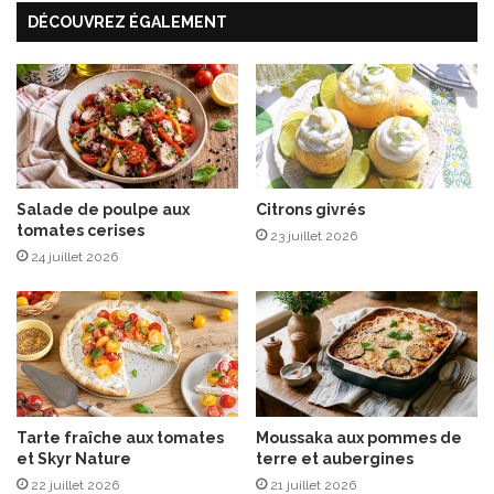
t
DÉCOUVREZ ÉGALEMENT
a
P
s
a
a
p
u
r
g
i
e
k
a
d
e
Salade de poulpe aux
Citrons givrés
tomates cerises
B
23 juillet 2026
e
24 juillet 2026
l
i
n
,
u
n
e
Tarte fraîche aux tomates
Moussaka aux pommes de
n
et Skyr Nature
terre et aubergines
o
22 juillet 2026
21 juillet 2026
u