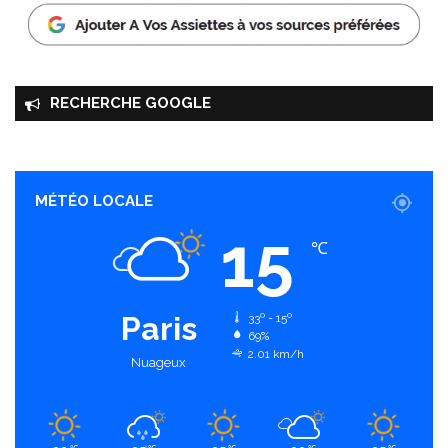
RECHERCHE GOOGLE
MÉTÉO LOCALE
15
℃
Paris
33º - 15º
69%
2.01 km/h
Nuageux