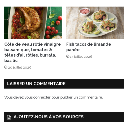
v
e
a
u
t
é
É
Côte de veau rôtie vinaigre
Fish tacos de limande
p
balsamique, tomates &
panée
i
têtes d’ail rôties, burrata,
17 juillet 2026
c
basilic
é
20 juillet 2026
e
!
LAISSER UN COMMENTAIRE
Vous devez
vous connecter
pour publier un commentaire.
AJOUTEZ‑NOUS À VOS SOURCES