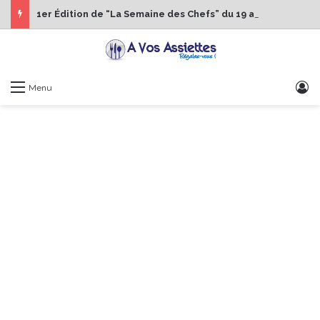
1er Édition de “La Semaine des Chefs” du 19 au 24 octobre 2026
S
Menu