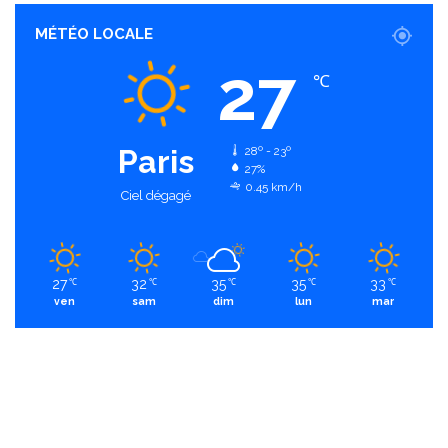
MÉTÉO LOCALE
27
℃
Paris
28º - 23º
27%
0.45 km/h
Ciel dégagé
27
32
35
35
33
℃
℃
℃
℃
℃
ven
sam
dim
lun
mar