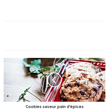
C
o
o
k
i
e
s
s
a
Cookies saveur pain d'épices
v