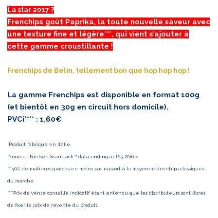
La star 2017 ?
Frenchips goût Paprika, la toute nouvelle saveur avec
une texture fine et légère***, qui vient s’ajouter à
cette gamme croustillante !
Frenchips de Belin, tellement bon que hop hop hop !
La gamme Frenchips est disponible en format 100g
(et bientôt en 30g en circuit hors domicile).
PVCi**** : 1,60€
*Produit fabriqué en Italie.
**source : Nielsen Scantrack™ data ending at P13 2016 »
***50% de matières grasses en moins par rapport à la moyenne des chips classiques
du marché.
****Prix de vente conseillé indicatif étant entendu que les distributeurs sont libres
de fixer le prix de revente du produit.