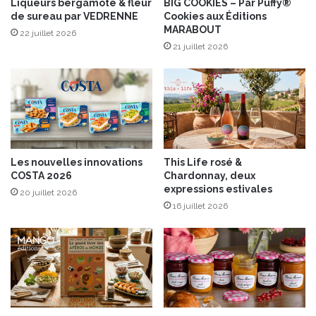
Liqueurs bergamote & fleur
BIG COOKIES – Par Puffy®
e
de sureau par VEDRENNE
Cookies aux Éditions
t
MARABOUT
v
22 juillet 2026
21 juillet 2026
i
n
a
i
g
r
e
d
Les nouvelles innovations
This Life rosé &
e
COSTA 2026
Chardonnay, deux
m
expressions estivales
20 juillet 2026
a
16 juillet 2026
n
g
u
e