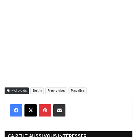
Mots-clés
Belin
Frenchips
Paprika
Pinterest
Partager par Email
ÇA PEUT AUSSI VOUS INTÉRESSER