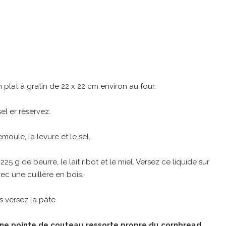
 plat à gratin de 22 x 22 cm environ au four.
el er réservez.
moule, la levure et le sel.
 g de beurre, le lait ribot et le miel. Versez ce liquide sur
ec une cuillère en bois.
s versez la pâte.
’une pointe de couteau ressorte propre du cornbread,