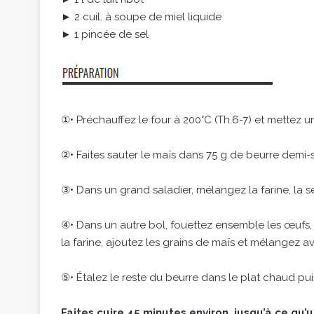
► 2 cuil. à soupe de miel liquide
► 1 pincée de sel
①• Préchauffez le four à 200°C (Th.6-7) et mettez un
②• Faites sauter le maïs dans 75 g de beurre demi-s
③• Dans un grand saladier, mélangez la farine, la se
④• Dans un autre bol, fouettez ensemble les œufs, 225
la farine, ajoutez les grains de maïs et mélangez av
⑤• Étalez le reste du beurre dans le plat chaud pui
Faites cuire 45 minutes environ, jusqu’à ce qu