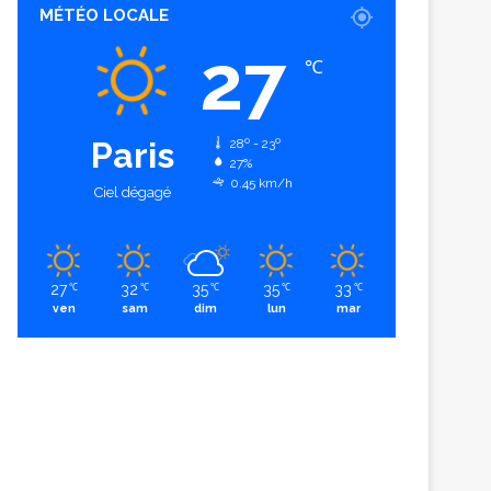
MÉTÉO LOCALE
27
℃
Paris
28º - 23º
27%
0.45 km/h
Ciel dégagé
27
32
35
35
33
℃
℃
℃
℃
℃
ven
sam
dim
lun
mar