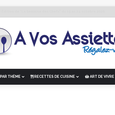
r Édition de “La Semaine des Chefs” du 19 au 24 octobre 2026
PAR THÈME
RECETTES DE CUISINE
ART DE VIVRE