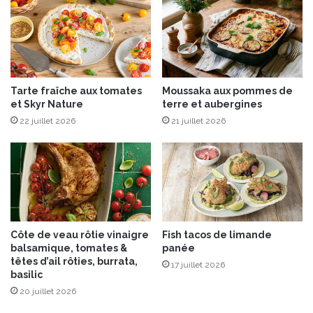
e
t
f
i
g
u
Tarte fraîche aux tomates
Moussaka aux pommes de
e
et Skyr Nature
terre et aubergines
s
22 juillet 2026
21 juillet 2026
Côte de veau rôtie vinaigre
Fish tacos de limande
balsamique, tomates &
panée
têtes d’ail rôties, burrata,
17 juillet 2026
basilic
20 juillet 2026