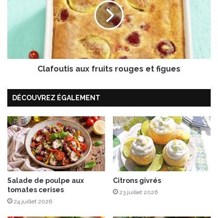
p
f
r
o
e
u
s
t
s
i
s
Clafoutis aux fruits rouges et figues
a
u
x
DÉCOUVREZ ÉGALEMENT
f
r
u
i
t
s
r
o
Salade de poulpe aux
Citrons givrés
u
tomates cerises
g
23 juillet 2026
e
24 juillet 2026
s