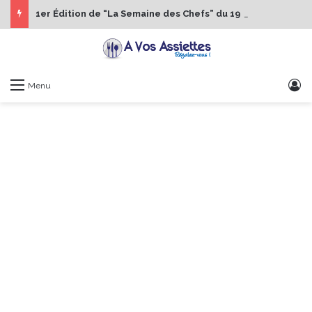
1er Édition de “La Semaine des Chefs” du 19 au 24 octobre 2026
S
Menu