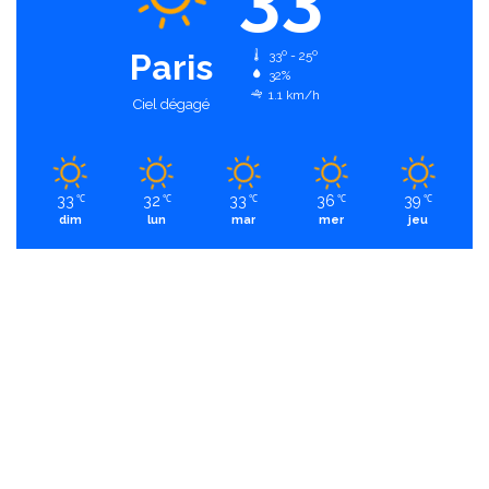
Paris
33º - 25º
32%
1.1 km/h
Ciel dégagé
33
32
33
36
39
℃
℃
℃
℃
℃
dim
lun
mar
mer
jeu