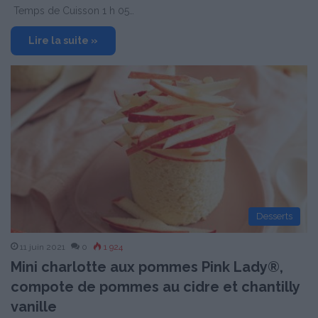
Temps de Cuisson 1 h 05…
Lire la suite »
Desserts
11 juin 2021
0
1 924
Mini charlotte aux pommes Pink Lady®,
compote de pommes au cidre et chantilly
vanille