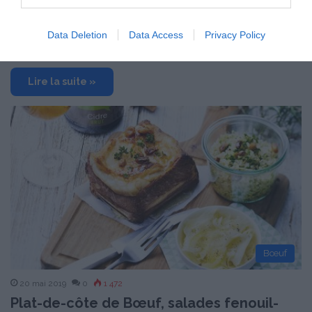
tofu d’amande au cidre
Data Deletion
Data Access
Privacy Policy
Proportions pour 15 Personnes Temps de Préparation 1 h 30
Minutes Temps de Cuisson 30…
Lire la suite »
Bœuf
20 mai 2019
0
1 472
Plat-de-côte de Bœuf, salades fenouil-