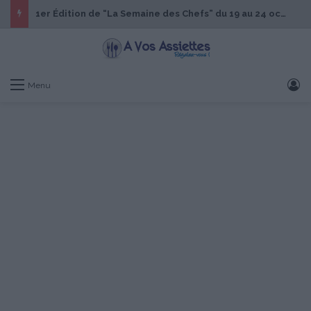
1er Édition de “La Semaine des Chefs” du 19 au 24 octobre 2026
S
Menu