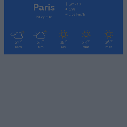
Paris
31º - 26º
29%
1.02 km/h
Nuageux
31
35
35
33
36
℃
℃
℃
℃
℃
sam
dim
lun
mar
mer