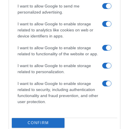
Chapon rôti, légumes glacés au cidre
I want to allow Google to send me
personalized advertising.
Proportions pour 4 à 6 Personnes Temps de Préparation 40
Minutes Temps de Cuisson 3…
I want to allow Google to enable storage
related to analytics like cookies on web or
Lire la suite »
device identifiers in apps.
I want to allow Google to enable storage
related to functionality of the website or app.
I want to allow Google to enable storage
related to personalization.
I want to allow Google to enable storage
related to security, including authentication
functionality and fraud prevention, and other
user protection.
Pâtisserie
22 décembre 2019
0
1 707
CONFIRM
Bûche crème de marron-thé vert matcha,