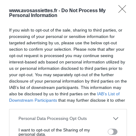
www.avosassiettes.fr -
Do Not Process My
Personal Information
Cuisine Régionale
If you wish to opt-out of the sale, sharing to third parties, or
processing of your personal or sensitive information for
13 juin 2020
0
1 962
targeted advertising by us, please use the below opt-out
section to confirm your selection. Please note that after your
Gigolettes de lapin aux pommes, au cidre
opt-out request is processed you may continue seeing
et à l’estragon
interest-based ads based on personal information utilized by
us or personal information disclosed to third parties prior to
Proportions pour 4 Personnes Temps de Préparation 15 Minutes
your opt-out. You may separately opt-out of the further
Temps de Cuisson 45 Minutes …
disclosure of your personal information by third parties on the
IAB’s list of downstream participants. This information may
Lire la suite »
also be disclosed by us to third parties on the
IAB’s List of
Downstream Participants
that may further disclose it to other
third parties.
Please note that this website/app uses one or more Google
Personal Data Processing Opt Outs
services and may gather and store information including but
not limited to your visit or usage behaviour. You may click to
I want to opt-out of the Sharing of my
personal data.