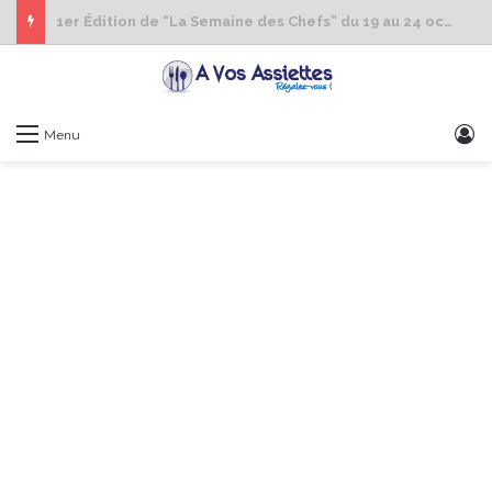
1er Édition de “La Semaine des Chefs” du 19 au 24 octobre 2026
S
Menu