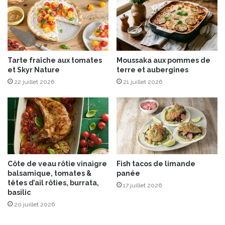
s
,
b
u
t
Tarte fraîche aux tomates
Moussaka aux pommes de
t
et Skyr Nature
terre et aubergines
e
22 juillet 2026
21 juillet 2026
r
n
u
t
&
G
o
r
Côte de veau rôtie vinaigre
Fish tacos de limande
g
balsamique, tomates &
panée
o
têtes d’ail rôties, burrata,
17 juillet 2026
n
basilic
z
20 juillet 2026
o
l