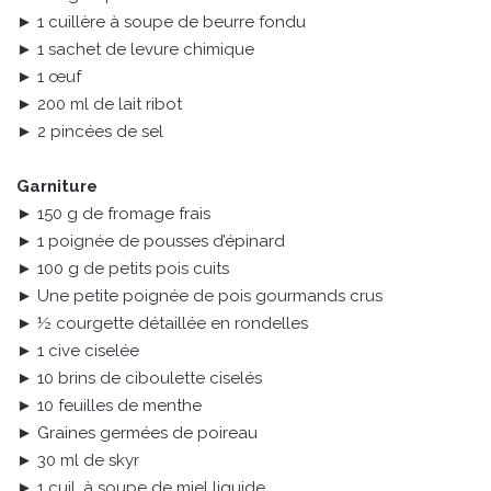
► 1 cuillère à soupe de beurre fondu
► 1 sachet de levure chimique
► 1 œuf
► 200 ml de lait ribot
► 2 pincées de sel
Garniture
► 150 g de fromage frais
► 1 poignée de pousses d’épinard
► 100 g de petits pois cuits
► Une petite poignée de pois gourmands crus
► ½ courgette détaillée en rondelles
► 1 cive ciselée
► 10 brins de ciboulette ciselés
► 10 feuilles de menthe
► Graines germées de poireau
► 30 ml de skyr
► 1 cuil. à soupe de miel liquide