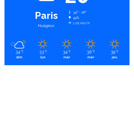
Paris
34º - 18º
44%
1.02 km/h
Nuageux
34
33
34
36
39
℃
℃
℃
℃
℃
dim
lun
mar
mer
jeu