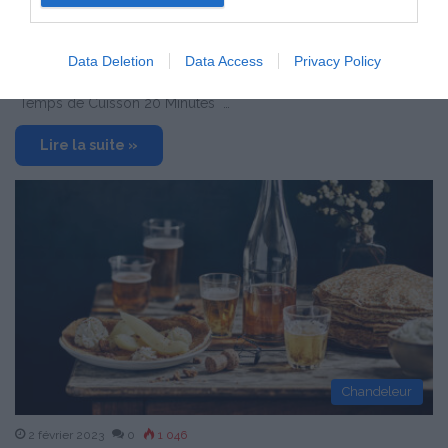
Samossas de crêpes à la mangue et
caramel coco
Data Deletion
Data Access
Privacy Policy
Proportions pour 4 Personnes Temps de Préparation 20 Minutes
Temps de Cuisson 20 Minutes …
Lire la suite »
Chandeleur
2 février 2023
0
1 046