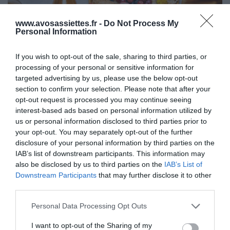
www.avosassiettes.fr -
Do Not Process My
Personal Information
If you wish to opt-out of the sale, sharing to third parties, or
Cuisine Régionale
processing of your personal or sensitive information for
targeted advertising by us, please use the below opt-out
29 janvier 2024
0
868
section to confirm your selection. Please note that after your
Planche de crêpes et fromages frais
opt-out request is processed you may continue seeing
interest-based ads based on personal information utilized by
Proportions pour 4 Personnes Temps de Préparation 25 Minutes
us or personal information disclosed to third parties prior to
Repos 1 Heure Temps de Cuisson…
your opt-out. You may separately opt-out of the further
disclosure of your personal information by third parties on the
Lire la suite »
IAB’s list of downstream participants. This information may
also be disclosed by us to third parties on the
IAB’s List of
Downstream Participants
that may further disclose it to other
third parties.
Please note that this website/app uses one or more Google
Personal Data Processing Opt Outs
services and may gather and store information including but
not limited to your visit or usage behaviour. You may click to
I want to opt-out of the Sharing of my