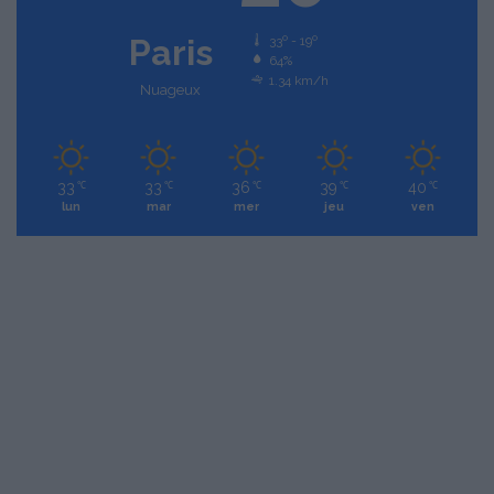
Paris
33º - 19º
64%
1.34 km/h
Nuageux
33
33
36
39
40
℃
℃
℃
℃
℃
lun
mar
mer
jeu
ven